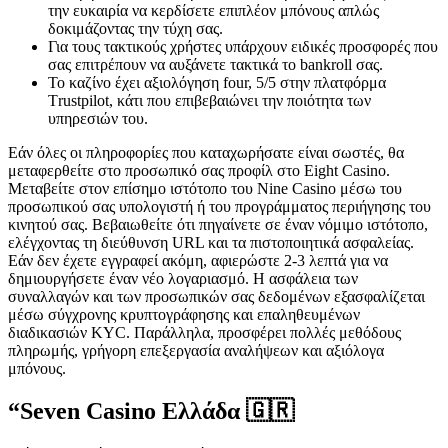
την ευκαιρία να κερδίσετε επιπλέον μπόνους απλώς
δοκιμάζοντας την τύχη σας.
Για τους τακτικούς χρήστες υπάρχουν ειδικές προσφορές που
σας επιτρέπουν να αυξάνετε τακτικά το bankroll σας.
Το καζίνο έχει αξιολόγηση four, 5/5 στην πλατφόρμα
Тrustpilоt, κάτι που επιβεβαιώνει την ποιότητα των
υπηρεσιών του.
Εάν όλες οι πληροφορίες που καταχωρήσατε είναι σωστές, θα
μεταφερθείτε στο προσωπικό σας προφίλ στο Eight Casino.
Μεταβείτε στον επίσημο ιστότοπο του Nine Casino μέσω του
προσωπικού σας υπολογιστή ή του προγράμματος περιήγησης του
κινητού σας. Βεβαιωθείτε ότι πηγαίνετε σε έναν νόμιμο ιστότοπο,
ελέγχοντας τη διεύθυνση URL και τα πιστοποιητικά ασφαλείας.
Εάν δεν έχετε εγγραφεί ακόμη, αφιερώστε 2-3 λεπτά για να
δημιουργήσετε έναν νέο λογαριασμό. Η ασφάλεια των
συναλλαγών και των προσωπικών σας δεδομένων εξασφαλίζεται
μέσω σύγχρονης κρυπτογράφησης και επαληθευμένων
διαδικασιών KYC. Παράλληλα, προσφέρει πολλές μεθόδους
πληρωμής, γρήγορη επεξεργασία αναλήψεων και αξιόλογα
μπόνους.
“Seven Casino Ελλάδα 🇬🇷