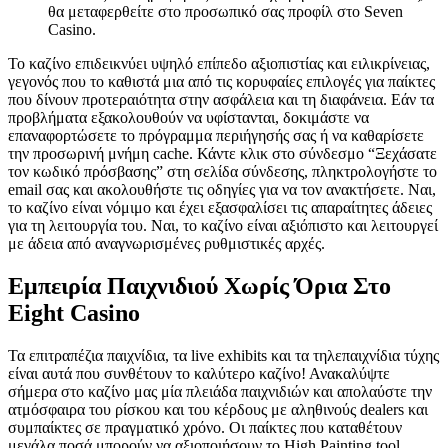
θα μεταφερθείτε στο προσωπικό σας προφίλ στο Seven
Casino.
Το καζίνο επιδεικνύει υψηλό επίπεδο αξιοπιστίας και ειλικρίνειας,
γεγονός που το καθιστά μια από τις κορυφαίες επιλογές για παίκτες
που δίνουν προτεραιότητα στην ασφάλεια και τη διαφάνεια. Εάν τα
προβλήματα εξακολουθούν να υφίστανται, δοκιμάστε να
επαναφορτώσετε το πρόγραμμα περιήγησής σας ή να καθαρίσετε
την προσωρινή μνήμη cache. Κάντε κλικ στο σύνδεσμο “Ξεχάσατε
τον κωδικό πρόσβασης” στη σελίδα σύνδεσης, πληκτρολογήστε το
email σας και ακολουθήστε τις οδηγίες για να τον ανακτήσετε. Ναι,
το καζίνο είναι νόμιμο και έχει εξασφαλίσει τις απαραίτητες άδειες
για τη λειτουργία του. Ναι, το καζίνο είναι αξιόπιστο και λειτουργεί
με άδεια από αναγνωρισμένες ρυθμιστικές αρχές.
Εμπειρία Παιχνιδιού Χωρίς Όρια Στο
Eight Casino
Τα επιτραπέζια παιχνίδια, τα live exhibits και τα τηλεπαιχνίδια τύχης
είναι αυτά που συνθέτουν το καλύτερο καζίνο! Ανακαλύψτε
σήμερα στο καζίνο μας μία πλειάδα παιχνιδιών και απολαύστε την
ατμόσφαιρα του ρίσκου και του κέρδους με αληθινούς dealers και
συμπαίκτες σε πραγματικό χρόνο. Οι παίκτες που καταθέτουν
μεγάλα ποσά μπορούν να αξιοποιήσουν το High Painting tool