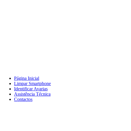
Página Inicial
Limpar Smartphone
Identificar Avarias
Assistência Técnica
Contactos