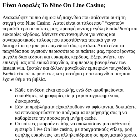
Είναι Ασφαλές Το Nine On Line Casino;
Ανακαλύψτε τα πιο δημοφιλή παιχνίδια που παίζονται αυτή τη
στιγμή στο Nine Casino. Αυτοί είναι οι τίτλοι που” “αγαπούν
περισσότερο οι παίκτες μας, προσφέροντας μεγάλη διασκέδαση και
ευκαιρίες κέρδους. Μείνετε συντονισμένοι για νέους και
συναρπαστικούς τίτλους που προστίθενται τακτικά για να
διατηρείται η εμπειρία παιχνιδιού σας φρέσκια. Αυτά είναι τα
παιχνίδια που αγαπούν περισσότερο οι παίκτες μας, προσφέροντας
μεγάλη διασκέδαση και ευκαιρίες κέρδους. Εξερευνήστε την
επιλογή μας από ειδικά παιχνίδια, συμπεριλαμβανομένων των
instant win, ξυστών και άλλων μοναδικών εμπειριών παιχνιδιού.
Βυθιστείτε σε περιπέτειες και μυστήριο με τα παιχνίδια μας που
έχουν θέμα τα βιβλία.
Κάθε σύνδεση είναι ασφαλής, ενώ δεν αποθηκεύονται
ευαίσθητες πληροφορίες σε μη κρυπτογραφημένους
διακομιστές.
Εάν τα προβλήματα εξακολουθούν να υφίστανται, δοκιμάστε
να επαναφορτώσετε το πρόγραμμα περιήγησής σας ή να
καθαρίσετε την προσωρινή μνήμη cache.
Οι παίκτες μπορούν επίσης να απολαύσουν μια αυθεντική
εμπειρία Live On line casino, με πραγματικούς ντίλερ, ροή
υψηλής ευκρίνειας και αλληλεπίδραση σε πραγματικό χρόνο.