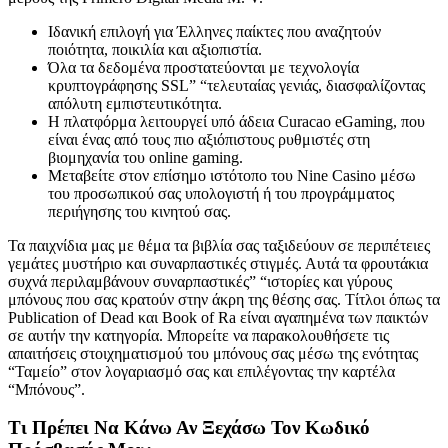
Ιδανική επιλογή για Έλληνες παίκτες που αναζητούν
ποιότητα, ποικιλία και αξιοπιστία.
Όλα τα δεδομένα προστατεύονται με τεχνολογία
κρυπτογράφησης SSL” “τελευταίας γενιάς, διασφαλίζοντας
απόλυτη εμπιστευτικότητα.
Η πλατφόρμα λειτουργεί υπό άδεια Curacao eGaming, που
είναι ένας από τους πιο αξιόπιστους ρυθμιστές στη
βιομηχανία του online gaming.
Μεταβείτε στον επίσημο ιστότοπο του Nine Casino μέσω
του προσωπικού σας υπολογιστή ή του προγράμματος
περιήγησης του κινητού σας.
Τα παιχνίδια μας με θέμα τα βιβλία σας ταξιδεύουν σε περιπέτειες
γεμάτες μυστήριο και συναρπαστικές στιγμές. Αυτά τα φρουτάκια
συχνά περιλαμβάνουν συναρπαστικές” “ιστορίες και γύρους
μπόνους που σας κρατούν στην άκρη της θέσης σας. Τίτλοι όπως τα
Publication of Dead και Book of Ra είναι αγαπημένα των παικτών
σε αυτήν την κατηγορία. Μπορείτε να παρακολουθήσετε τις
απαιτήσεις στοιχηματισμού του μπόνους σας μέσω της ενότητας
“Ταμείο” στον λογαριασμό σας και επιλέγοντας την καρτέλα
“Μπόνους”.
Τι Πρέπει Να Κάνω Αν Ξεχάσω Τον Κωδικό