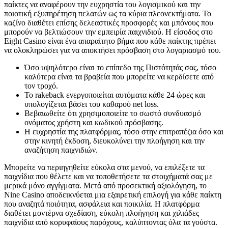
παίκτες να αναφέρουν την ευχρηστία του λογισμικού και την
ποιοτική εξυπηρέτηση πελατών ως τα κύρια πλεονεκτήματα. Το
καζίνο διαθέτει επίσης δελεαστικές προσφορές και μπόνους που
μπορούν να βελτιώσουν την εμπειρία παιχνιδιού. Η είσοδος στο
Eight Casino είναι ένα απαραίτητο βήμα που κάθε παίκτης πρέπει
να ολοκληρώσει για να αποκτήσει πρόσβαση στο λογαριασμό του.
Όσο υψηλότερο είναι το επίπεδο της Πιστότητάς σας, τόσο
καλύτερα είναι τα βραβεία που μπορείτε να κερδίσετε από
τον τροχό.
Το rakeback ενεργοποιείται αυτόματα κάθε 24 ώρες και
υπολογίζεται βάσει του καθαρού net loss.
Βεβαιωθείτε ότι χρησιμοποιείτε το σωστό συνδυασμό
ονόματος χρήστη και κωδικού πρόσβασης.
Η ευχρηστία της πλατφόρμας, τόσο στην επιτραπέζια όσο και
στην κινητή έκδοση, διευκολύνει την πλοήγηση και την
αναζήτηση παιχνιδιών.
Μπορείτε να περιηγηθείτε εύκολα στα μενού, να επιλέξετε τα
παιχνίδια που θέλετε και να τοποθετήσετε τα στοιχήματά σας με
μερικά μόνο αγγίγματα. Μετά από προσεκτική αξιολόγηση, το
Nine Casino αποδεικνύεται μια εξαιρετική επιλογή για κάθε παίκτη
που αναζητά ποιότητα, ασφάλεια και ποικιλία. Η πλατφόρμα
διαθέτει μοντέρνα σχεδίαση, εύκολη πλοήγηση και χιλιάδες
παιχνίδια από κορυφαίους παρόχους, καλύπτοντας όλα τα γούστα.