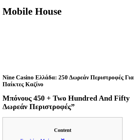
Mobile House
Nine Casino Ελλάδα: 250 Δωρεάν Περιστροφές Για
Παίκτες Καζίνο
Μπόνους 450 + Two Hundred And Fifty
Δωρεάν Περιστροφές”
Content