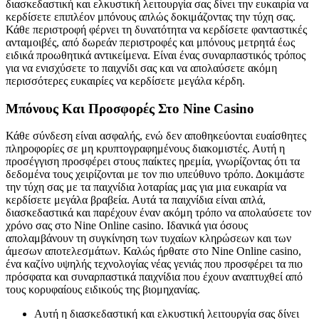
διασκεδαστική και ελκυστική λειτουργία σας δίνει την ευκαιρία να
κερδίσετε επιπλέον μπόνους απλώς δοκιμάζοντας την τύχη σας.
Κάθε περιστροφή φέρνει τη δυνατότητα να κερδίσετε φανταστικές
ανταμοιβές, από δωρεάν περιστροφές και μπόνους μετρητά έως
ειδικά προωθητικά αντικείμενα. Είναι ένας συναρπαστικός τρόπος
για να ενισχύσετε το παιχνίδι σας και να απολαύσετε ακόμη
περισσότερες ευκαιρίες να κερδίσετε μεγάλα κέρδη.
Μπόνους Και Προσφορές Στο Nine Casino
Κάθε σύνδεση είναι ασφαλής, ενώ δεν αποθηκεύονται ευαίσθητες
πληροφορίες σε μη κρυπτογραφημένους διακομιστές. Αυτή η
προσέγγιση προσφέρει στους παίκτες ηρεμία, γνωρίζοντας ότι τα
δεδομένα τους χειρίζονται με τον πιο υπεύθυνο τρόπο. Δοκιμάστε
την τύχη σας με τα παιχνίδια λοταρίας μας για μια ευκαιρία να
κερδίσετε μεγάλα βραβεία. Αυτά τα παιχνίδια είναι απλά,
διασκεδαστικά και παρέχουν έναν ακόμη τρόπο να απολαύσετε τον
χρόνο σας στο Nine Online casino. Ιδανικά για όσους
απολαμβάνουν τη συγκίνηση των τυχαίων κληρώσεων και των
άμεσων αποτελεσμάτων. Καλώς ήρθατε στο Nine Online casino,
ένα καζίνο υψηλής τεχνολογίας νέας γενιάς που προσφέρει τα πιο
πρόσφατα και συναρπαστικά παιχνίδια που έχουν αναπτυχθεί από
τους κορυφαίους ειδικούς της βιομηχανίας.
Αυτή η διασκεδαστική και ελκυστική λειτουργία σας δίνει