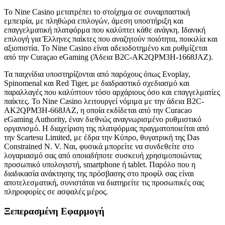
Το Nine Casino μετατρέπει το στοίχημα σε συναρπαστική
εμπειρία, με πληθώρα επιλογών, άμεση υποστήριξη και
επαγγελματική πλατφόρμα που καλύπτει κάθε ανάγκη. Ιδανική
επιλογή για Έλληνες παίκτες που αναζητούν ποιότητα, ποικιλία και
αξιοπιστία. Το Nine Casino είναι αδειοδοτημένο και ρυθμίζεται
από την Curaçao eGaming (Άδεια B2C-AK2QPM3H-1668JAZ).
Τα παιχνίδια υποστηρίζονται από παρόχους όπως Evoplay,
Spinomenal και Red Tiger, με διαδραστικό σχεδιασμό και
παραλλαγές που καλύπτουν τόσο αρχάριους όσο και επαγγελματίες
παίκτες. Το Nine Casino λειτουργεί νόμιμα με την άδεια B2C-
AK2QPM3H-668JAZ, η οποία εκδίδεται από την Curacao
eGaming Authority, έναν διεθνώς αναγνωρισμένο ρυθμιστικό
οργανισμό. Η διαχείριση της πλατφόρμας πραγματοποιείται από
την Scartesu Limited, με έδρα την Κύπρο, θυγατρική της Das
Constrained N. V. Ναι, φυσικά μπορείτε να συνδεθείτε στο
λογαριασμό σας από οποιαδήποτε συσκευή χρησιμοποιώντας
προσωπικό υπολογιστή, smartphone ή tablet. Παρόλο που η
διαδικασία ανάκτησης της πρόσβασης στο προφίλ σας είναι
αποτελεσματική, συνιστάται να διατηρείτε τις προσωπικές σας
πληροφορίες σε ασφαλές μέρος.
Ξεπερασμένη Εφαρμογή