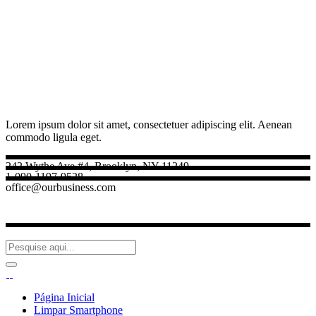
Lorem ipsum dolor sit amet, consectetuer adipiscing elit. Aenean
commodo ligula eget.
242 Wythe Ave #4, Brooklyn, NY 11249
1-090-1197-9528
office@ourbusiness.com
Página Inicial
Limpar Smartphone