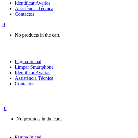
Identificar Avarias
Assistência Técnica
Contactos
0
No products in the cart.
Página Inicial
Limpar Smartphone
Identificar Avarias
Assistência Técnica
Contactos
0
No products in the cart.
Página Inicial