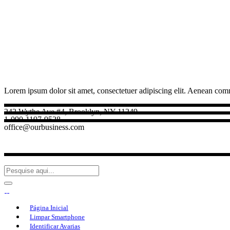
Lorem ipsum dolor sit amet, consectetuer adipiscing elit. Aenean com
242 Wythe Ave #4, Brooklyn, NY 11249
1-090-1197-9528
office@ourbusiness.com
Página Inicial
Limpar Smartphone
Identificar Avarias