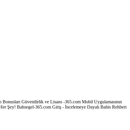
din Bonusları Güvenilirlik ve Lisans -365.com Mobil Uygulamasının
er Şey! Bahsegel-365.com Giriş - İncelemeye Dayalı Bahis Rehberi