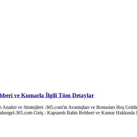
hberi ve Kumarla İlgili Tüm Detaylar
n Analizi ve Stratejileri -365.com'in Avantajları ve Bonusları Hoş Gel
ahsegel-365.com Giriş - Kapsamlı Bahis Rehberi ve Kumar Hakkında H