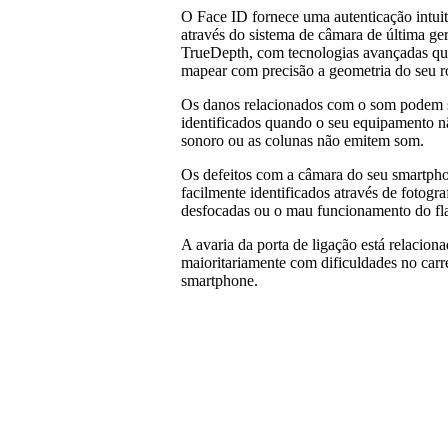
O Face ID fornece uma autenticação intuit
através do sistema de câmara de última ge
TrueDepth, com tecnologias avançadas q
mapear com precisão a geometria do seu r
Os danos relacionados com o som podem 
identificados quando o seu equipamento nã
sonoro ou as colunas não emitem som.
Os defeitos com a câmara do seu smartph
facilmente identificados através de fotogra
desfocadas ou o mau funcionamento do fl
A avaria da porta de ligação está relacion
maioritariamente com dificuldades no car
smartphone.