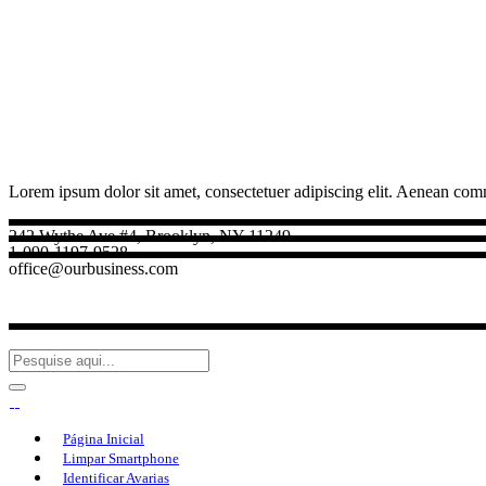
Lorem ipsum dolor sit amet, consectetuer adipiscing elit. Aenean com
242 Wythe Ave #4, Brooklyn, NY 11249
1-090-1197-9528
office@ourbusiness.com
Página Inicial
Limpar Smartphone
Identificar Avarias