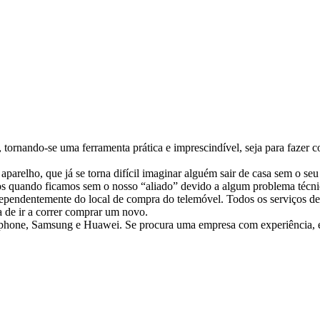
s, tornando-se uma ferramenta prática e imprescindível, seja para faz
arelho, que já se torna difícil imaginar alguém sair de casa sem o se
s quando ficamos sem o nosso “aliado” devido a algum problema técni
ependentemente do local de compra do telemóvel. Todos os serviços de 
a de ir a correr comprar um novo.
phone, Samsung e Huawei. Se procura uma empresa com experiência, es