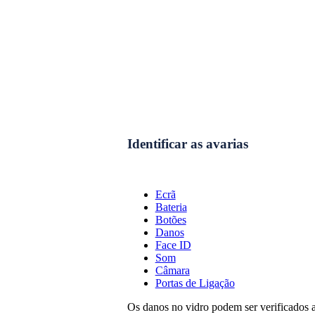
Identificar as avarias
Ecrã
Bateria
Botões
Danos
Face ID
Som
Câmara
Portas de Ligação
Os danos no vidro podem ser verificados a