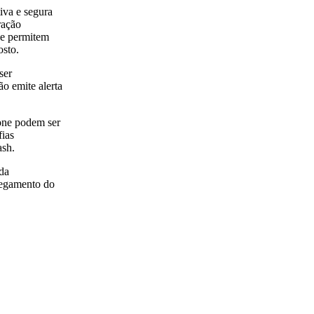
iva e segura
ração
ue permitem
osto.
ser
o emite alerta
one podem ser
fias
ash.
ada
regamento do