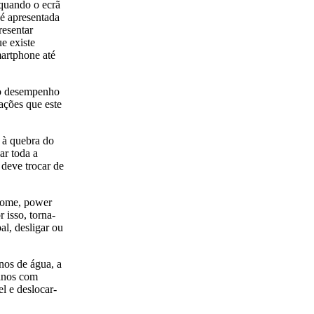
 quando o ecrã
 é apresentada
resentar
ue existe
martphone até
 o desempenho
ações que este
 à quebra do
ar toda a
 deve trocar de
home, power
 isso, torna-
al, desligar ou
nos de água, a
danos com
l e deslocar-