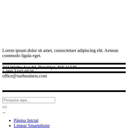
Lorem ipsum dolor sit amet, consectetuer adipiscing elit. Aenean
commodo ligula eget.
242 Wythe Ave #4, Brooklyn, NY 11249
1-090-1197-9528
office@ourbusiness.com
Página Inicial
Limpar Smartphone