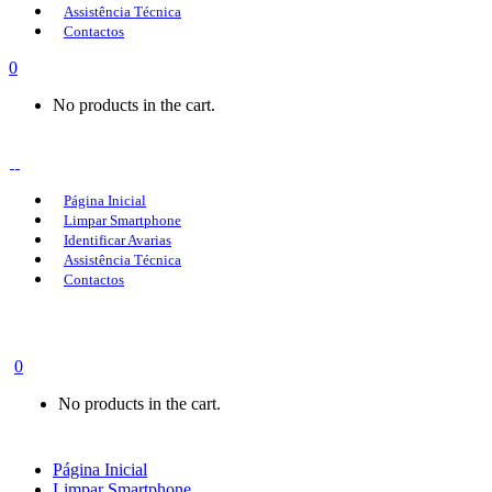
Assistência Técnica
Contactos
0
No products in the cart.
Página Inicial
Limpar Smartphone
Identificar Avarias
Assistência Técnica
Contactos
0
No products in the cart.
Página Inicial
Limpar Smartphone