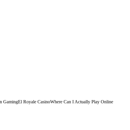
on GamingEl Royale CasinoWhere Can I Actually Play Online