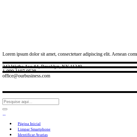
Lorem ipsum dolor sit amet, consectetuer adipiscing elit. Aenean com
242 Wythe Ave #4, Brooklyn, NY 11249
1-090-1197-9528
office@ourbusiness.com
Página Inicial
Limpar Smartphone
Identificar Avarias