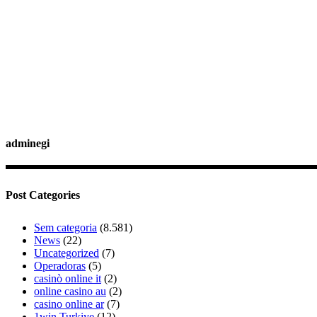
adminegi
Post Categories
Sem categoria
(8.581)
News
(22)
Uncategorized
(7)
Operadoras
(5)
casinò online it
(2)
online casino au
(2)
casino online ar
(7)
1win Turkiye
(12)