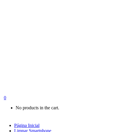
0
No products in the cart.
Página Inicial
Limpar Smartphone