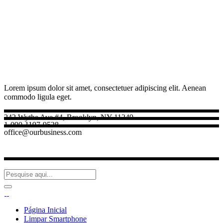
Lorem ipsum dolor sit amet, consectetuer adipiscing elit. Aenean
commodo ligula eget.
242 Wythe Ave #4, Brooklyn, NY 11249
1-090-1197-9528
office@ourbusiness.com
Página Inicial
Limpar Smartphone