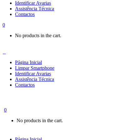
Identificar Avarias
Assistência Técnica
Contactos
0
No products in the cart.
Página Inicial
Limpar Smartphone
Identificar Avarias
Assistência Técnica
Contactos
0
No products in the cart.
Página Inicial