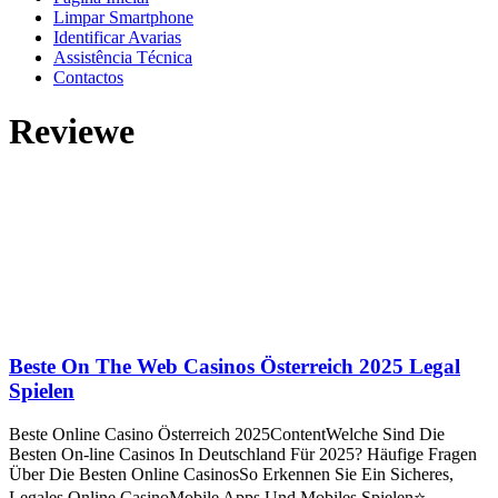
Limpar Smartphone
Identificar Avarias
Assistência Técnica
Contactos
Reviewe
Beste On The Web Casinos Österreich 2025 Legal
Spielen
Beste Online Casino Österreich 2025ContentWelche Sind Die
Besten On-line Casinos In Deutschland Für 2025? Häufige Fragen
Über Die Besten Online CasinosSo Erkennen Sie Ein Sicheres,
Legales Online CasinoMobile Apps Und Mobiles Spielen⭐