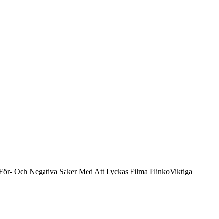
För- Och Negativa Saker Med Att Lyckas Filma PlinkoViktiga