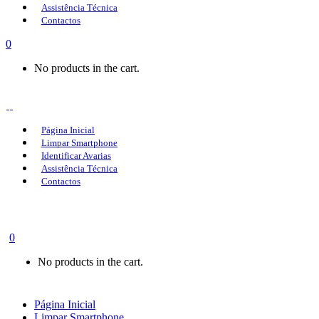
Assistência Técnica
Contactos
0
No products in the cart.
Página Inicial
Limpar Smartphone
Identificar Avarias
Assistência Técnica
Contactos
0
No products in the cart.
Página Inicial
Limpar Smartphone