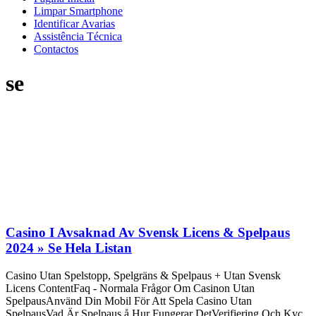
Limpar Smartphone
Identificar Avarias
Assistência Técnica
Contactos
se
Casino I Avsaknad Av Svensk Licens & Spelpaus
2024 » Se Hela Listan
Casino Utan Spelstopp, Spelgräns & Spelpaus + Utan Svensk
Licens ️ContentFaq - Normala Frågor Om Casinon Utan
SpelpausAnvänd Din Mobil För Att Spela Casino Utan
SpelpausVad Är Spelpaus å Hur Fungerar DetVerifiering Och Kyc