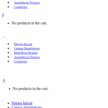
Assistência Técnica
Contactos
0
No products in the cart.
Página Inicial
Limpar Smartphone
Identificar Avarias
Assistência Técnica
Contactos
0
No products in the cart.
Página Inicial
Limpar Smartphone