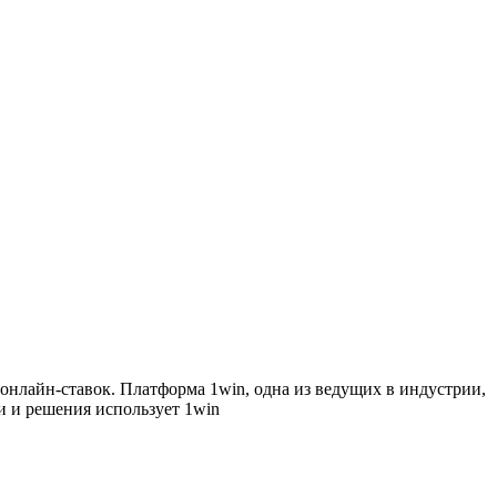
нлайн-ставок. Платформа 1win, одна из ведущих в индустрии,
и и решения использует 1win