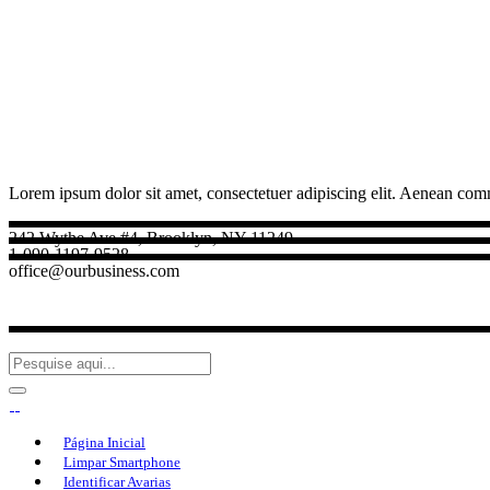
Lorem ipsum dolor sit amet, consectetuer adipiscing elit. Aenean com
242 Wythe Ave #4, Brooklyn, NY 11249
1-090-1197-9528
office@ourbusiness.com
Página Inicial
Limpar Smartphone
Identificar Avarias