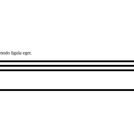
modo ligula eget.