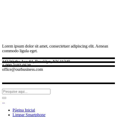
Lorem ipsum dolor sit amet, consectetuer adipiscing elit. Aenean
commodo ligula eget.
242 Wythe Ave #4, Brooklyn, NY 11249
1-090-1197-9528
office@ourbusiness.com
Página Inicial
Limpar Smartphone