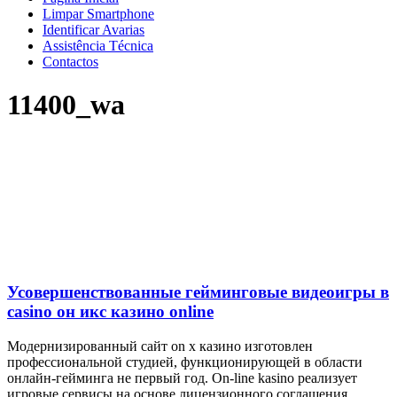
Limpar Smartphone
Identificar Avarias
Assistência Técnica
Contactos
11400_wa
Усовершенствованные гейминговые видеоигры в
casino он икс казино online
Модернизированный сайт on x казино изготовлен
профессиональной студией, функционирующей в области
онлайн-гейминга не первый год. On-line kasino реализует
игровые сервисы на основе лицензионного соглашения,