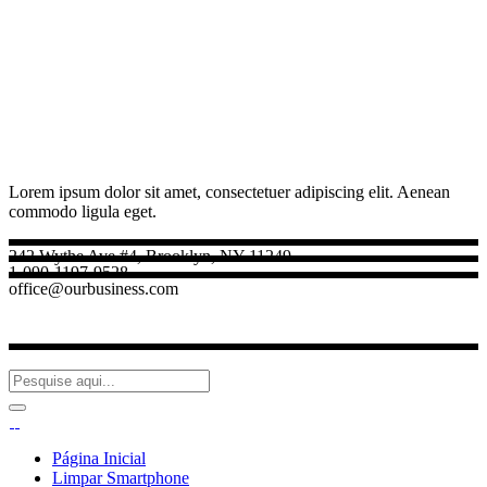
Lorem ipsum dolor sit amet, consectetuer adipiscing elit. Aenean
commodo ligula eget.
242 Wythe Ave #4, Brooklyn, NY 11249
1-090-1197-9528
office@ourbusiness.com
Página Inicial
Limpar Smartphone