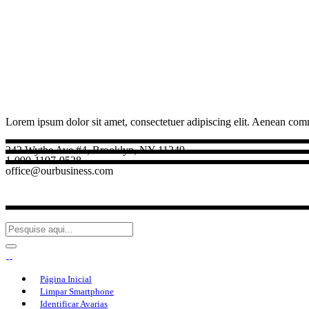
Lorem ipsum dolor sit amet, consectetuer adipiscing elit. Aenean com
242 Wythe Ave #4, Brooklyn, NY 11249
1-090-1197-9528
office@ourbusiness.com
Página Inicial
Limpar Smartphone
Identificar Avarias