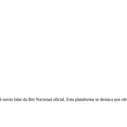
 ouviu falar da Bet Nacional oficial. Esta plataforma se destaca por o