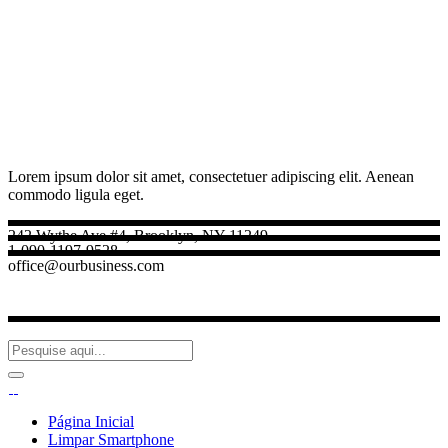
Lorem ipsum dolor sit amet, consectetuer adipiscing elit. Aenean
commodo ligula eget.
242 Wythe Ave #4, Brooklyn, NY 11249
1-090-1197-9528
office@ourbusiness.com
Página Inicial
Limpar Smartphone