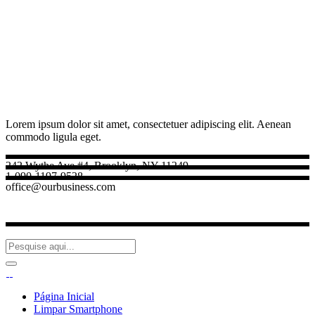
Lorem ipsum dolor sit amet, consectetuer adipiscing elit. Aenean
commodo ligula eget.
242 Wythe Ave #4, Brooklyn, NY 11249
1-090-1197-9528
office@ourbusiness.com
Página Inicial
Limpar Smartphone