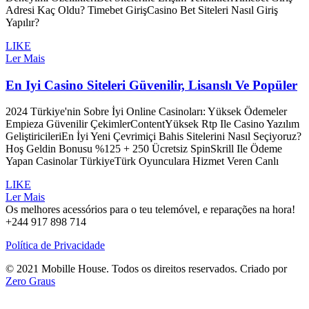
Adresi Kaç Oldu? Timebet GirişCasino Bet Siteleri Nasıl Giriş
Yapılır?
LIKE
Ler Mais
En Iyi Casino Siteleri Güvenilir, Lisanslı Ve Popüler
2024 Türkiye'nin Sobre İyi Online Casinoları: Yüksek Ödemeler
Empieza Güvenilir ÇekimlerContentYüksek Rtp Ile Casino Yazılım
GeliştiricileriEn İyi Yeni Çevrimiçi Bahis Sitelerini Nasıl Seçiyoruz?
Hoş Geldin Bonusu %125 + 250 Ücretsiz SpinSkrill Ile Ödeme
Yapan Casinolar TürkiyeTürk Oyunculara Hizmet Veren Canlı
LIKE
Ler Mais
Os melhores acessórios para o teu telemóvel, e reparações na hora!
+244 917 898 714
Política de Privacidade
© 2021 Mobille House. Todos os direitos reservados. Criado por
Zero Graus