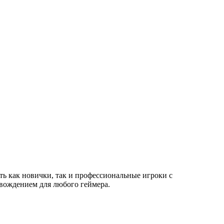
ать как новички, так и профессиональные игроки с
вождением для любого геймера.