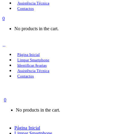
Assistência Técnica
Contactos
0
No products in the cart.
Página Inicial
Limpar Smartphone
Identificar Avarias
Assistência Técnica
Contactos
0
No products in the cart.
Página Inicial
Limpar Smartphone