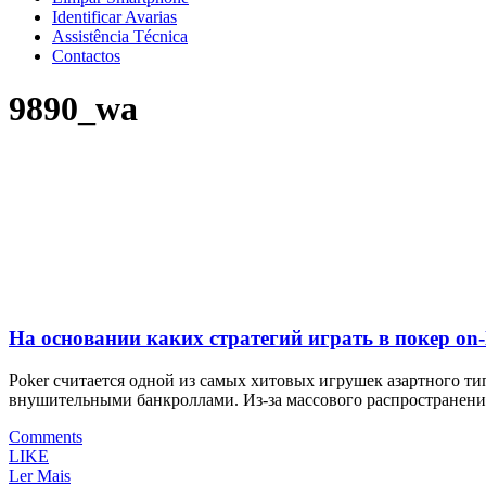
Identificar Avarias
Assistência Técnica
Contactos
9890_wa
На основании каких стратегий играть в покер on-l
Poker считается одной из самых хитовых игрушек азартного ти
внушительными банкроллами. Из-за массового распространени
Comments
LIKE
Ler Mais