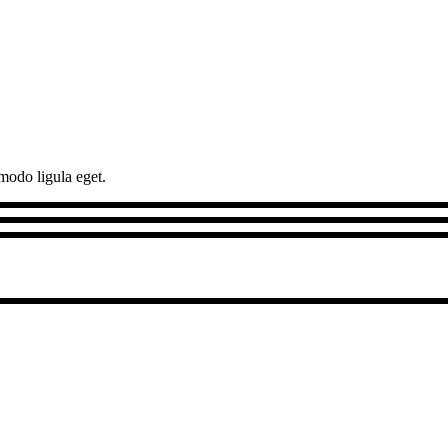
modo ligula eget.