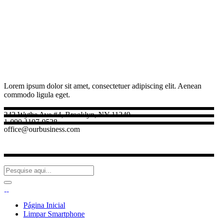
Lorem ipsum dolor sit amet, consectetuer adipiscing elit. Aenean
commodo ligula eget.
242 Wythe Ave #4, Brooklyn, NY 11249
1-090-1197-9528
office@ourbusiness.com
Página Inicial
Limpar Smartphone