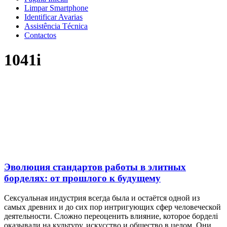
Limpar Smartphone
Identificar Avarias
Assistência Técnica
Contactos
1041i
Эволюция стандартов работы в элитных
борделях: от прошлого к будущему
Сексуальная индустрия всегда была и остаётся одной из
самых древних и до сих пор интригующих сфер человеческой
деятельности. Сложно переоценить влияние, которое борделі
оказывали на культуру, искусство и общество в целом. Они