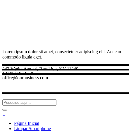
Lorem ipsum dolor sit amet, consectetuer adipiscing elit. Aenean
commodo ligula eget.
242 Wythe Ave #4, Brooklyn, NY 11249
1-090-1197-9528
office@ourbusiness.com
Página Inicial
Limpar Smartphone