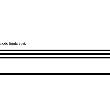
modo ligula eget.