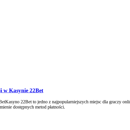
i w Kasynie 22Bet
tKasyno 22Bet to jedno z najpopularniejszych miejsc dla graczy onli
umienie dostępnych metod płatności.