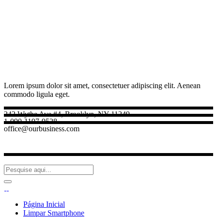
Lorem ipsum dolor sit amet, consectetuer adipiscing elit. Aenean
commodo ligula eget.
242 Wythe Ave #4, Brooklyn, NY 11249
1-090-1197-9528
office@ourbusiness.com
Página Inicial
Limpar Smartphone