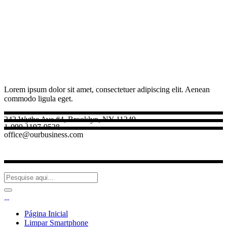
Lorem ipsum dolor sit amet, consectetuer adipiscing elit. Aenean
commodo ligula eget.
242 Wythe Ave #4, Brooklyn, NY 11249
1-090-1197-9528
office@ourbusiness.com
Página Inicial
Limpar Smartphone