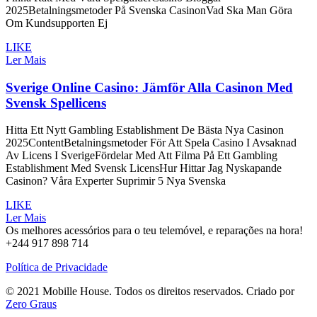
2025Betalningsmetoder På Svenska CasinonVad Ska Man Göra
Om Kundsupporten Ej
LIKE
Ler Mais
Sverige Online Casino: Jämför Alla Casinon Med
Svensk Spellicens
Hitta Ett Nytt Gambling Establishment De Bästa Nya Casinon
2025ContentBetalningsmetoder För Att Spela Casino I Avsaknad
Av Licens I SverigeFördelar Med Att Filma På Ett Gambling
Establishment Med Svensk LicensHur Hittar Jag Nyskapande
Casinon? Våra Experter Suprimir 5 Nya Svenska
LIKE
Ler Mais
Os melhores acessórios para o teu telemóvel, e reparações na hora!
+244 917 898 714
Política de Privacidade
© 2021 Mobille House. Todos os direitos reservados. Criado por
Zero Graus