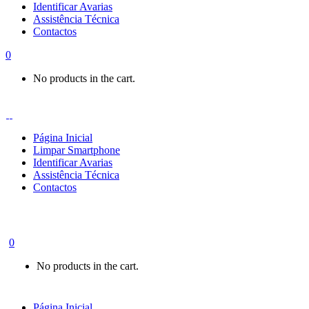
Identificar Avarias
Assistência Técnica
Contactos
0
No products in the cart.
Página Inicial
Limpar Smartphone
Identificar Avarias
Assistência Técnica
Contactos
0
No products in the cart.
Página Inicial