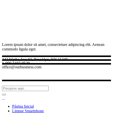
Lorem ipsum dolor sit amet, consectetuer adipiscing elit. Aenean
commodo ligula eget.
242 Wythe Ave #4, Brooklyn, NY 11249
1-090-1197-9528
office@ourbusiness.com
Página Inicial
Limpar Smartphone