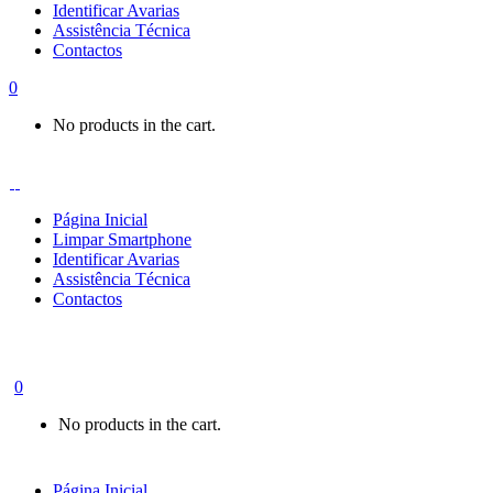
Identificar Avarias
Assistência Técnica
Contactos
0
No products in the cart.
Página Inicial
Limpar Smartphone
Identificar Avarias
Assistência Técnica
Contactos
0
No products in the cart.
Página Inicial