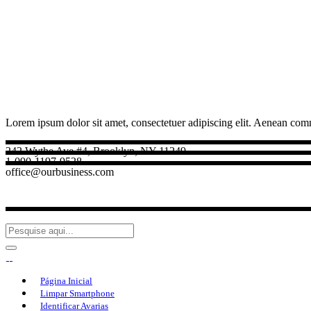
Lorem ipsum dolor sit amet, consectetuer adipiscing elit. Aenean com
242 Wythe Ave #4, Brooklyn, NY 11249
1-090-1197-9528
office@ourbusiness.com
Página Inicial
Limpar Smartphone
Identificar Avarias