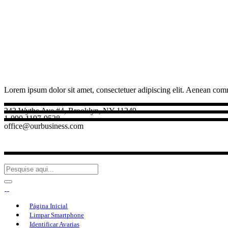
Lorem ipsum dolor sit amet, consectetuer adipiscing elit. Aenean com
242 Wythe Ave #4, Brooklyn, NY 11249
1-090-1197-9528
office@ourbusiness.com
Página Inicial
Limpar Smartphone
Identificar Avarias