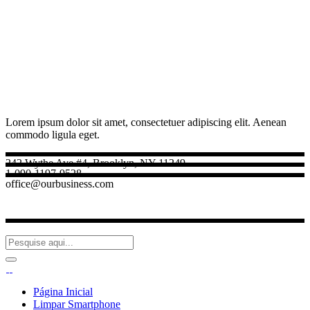
Lorem ipsum dolor sit amet, consectetuer adipiscing elit. Aenean
commodo ligula eget.
242 Wythe Ave #4, Brooklyn, NY 11249
1-090-1197-9528
office@ourbusiness.com
Página Inicial
Limpar Smartphone