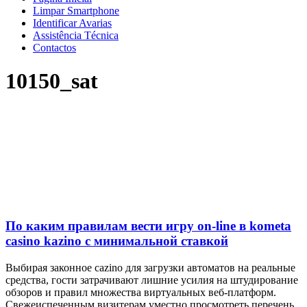
Limpar Smartphone
Identificar Avarias
Assistência Técnica
Contactos
10150_sat
По каким правилам вести игру on-line в kometa
casino kazino с минимальной ставкой
Выбирая законное cazino для загрузки автоматов на реальные
средства, гости затрачивают лишние усилия на штудирование
обзоров и правил множества виртуальных веб-платформ.
Свежеиспеченным визитерам уместно просмотреть перечень