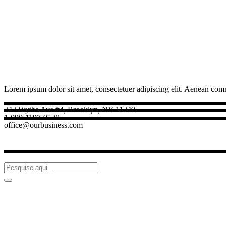
Lorem ipsum dolor sit amet, consectetuer adipiscing elit. Aenean com
242 Wythe Ave #4, Brooklyn, NY 11249
1-090-1197-9528
office@ourbusiness.com