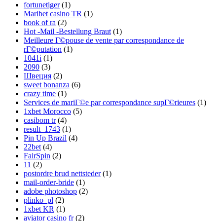
fortunetiger
(1)
Maribet casino TR
(1)
book of ra
(2)
Hot -Mail -Bestellung Braut
(1)
Meilleure Г©pouse de vente par correspondance de
rГ©putation
(1)
1041i
(1)
2090
(3)
Швеция
(2)
sweet bonanza
(6)
crazy time
(1)
Services de mariГ©e par correspondance supГ©rieures
(1)
1xbet Morocco
(5)
casibom tr
(4)
result_1743
(1)
Pin Up Brazil
(4)
22bet
(4)
FairSpin
(2)
11
(2)
postordre brud nettsteder
(1)
mail-order-bride
(1)
adobe photoshop
(2)
plinko_pl
(2)
1xbet KR
(1)
aviator casino fr
(2)