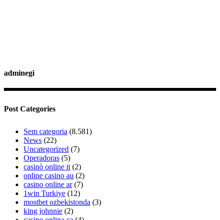
adminegi
Post Categories
Sem categoria
(8.581)
News
(22)
Uncategorized
(7)
Operadoras
(5)
casinò online it
(2)
online casino au
(2)
casino online ar
(7)
1win Turkiye
(12)
mostbet ozbekistonda
(3)
king johnnie
(2)
casino onlina ca
(4)