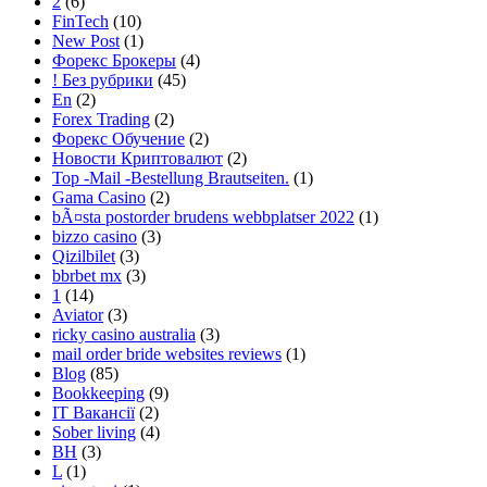
2
(6)
FinTech
(10)
New Post
(1)
Форекс Брокеры
(4)
! Без рубрики
(45)
En
(2)
Forex Trading
(2)
Форекс Обучение
(2)
Новости Криптовалют
(2)
Top -Mail -Bestellung Brautseiten.
(1)
Gama Casino
(2)
bÃ¤sta postorder brudens webbplatser 2022
(1)
bizzo casino
(3)
Qizilbilet
(3)
bbrbet mx
(3)
1
(14)
Aviator
(3)
ricky casino australia
(3)
mail order bride websites reviews
(1)
Blog
(85)
Bookkeeping
(9)
IT Вакансії
(2)
Sober living
(4)
BH
(3)
L
(1)