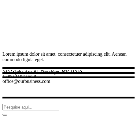
Lorem ipsum dolor sit amet, consectetuer adipiscing elit. Aenean
commodo ligula eget.
242 Wythe Ave #4, Brooklyn, NY 11249
1-090-1197-9528
office@ourbusiness.com