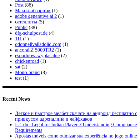
Post
(86)
Макси-обзорник
(1)
adobe generative ai 2
(1)
сателлиты
(5)
Public
(38)
dfg-schulpost.de
(4)
111
(1)
odonnellvalladolid.com
(1)
ancorallZ 5000TR2
(1)
esportnow-wyplacalne
(2)
chickenroad
(1)
sat
(2)
Mono-brand
(8)
test
(1)
Recent News
Легкое и быстрое мелбет скачать на андроид бесплатно с
привкусом адреналина и лайфхаков
Is 1xbet Legal for Indian Players? Understanding Compliance
Requirements
Apostas móveis como otimizar sua experiência no jogo online