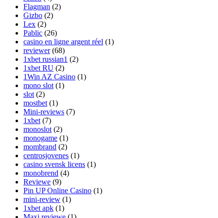
Flagman
(2)
Gizbo
(2)
Lex
(2)
Pablic
(26)
casino en ligne argent réel
(1)
reviewer
(68)
1xbet russian1
(2)
1xbet RU
(2)
1Win AZ Casino
(1)
mono slot
(1)
slot
(2)
mostbet
(1)
Mini-reviews
(7)
1xbet
(7)
monoslot
(2)
monogame
(1)
mombrand
(2)
centrosjovenes
(1)
casino svensk licens
(1)
monobrend
(4)
Reviewe
(9)
Pin UP Online Casino
(1)
mini-review
(1)
1xbet apk
(1)
Maxi reviewe
(1)