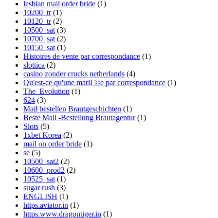
lesbian mail order bride
(1)
10200_tr
(1)
10120_tr
(2)
10500_sat
(3)
10700_sat
(2)
10150_sat
(1)
Histoires de vente par correspondance
(1)
slottica
(2)
casino zonder crucks netherlands
(4)
Qu'est-ce qu'une mariГ©e par correspondance
(1)
The_Evolution
(1)
624
(3)
Mail bestellen Brautgeschichten
(1)
Beste Mail -Bestellung Brautagentur
(1)
Slots
(5)
1xbet Korea
(2)
mail on order bride
(1)
se
(5)
10500_sat2
(2)
10600_prod2
(2)
10525_sat
(1)
sugar rush
(3)
ENGLISH
(1)
https.aviator.in
(1)
https.www.dragontiger.in
(1)