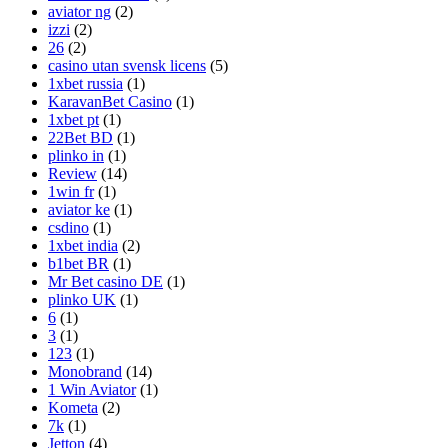
aviator ng
(2)
izzi
(2)
26
(2)
casino utan svensk licens
(5)
1xbet russia
(1)
KaravanBet Casino
(1)
1xbet pt
(1)
22Bet BD
(1)
plinko in
(1)
Review
(14)
1win fr
(1)
aviator ke
(1)
csdino
(1)
1xbet india
(2)
b1bet BR
(1)
Mr Bet casino DE
(1)
plinko UK
(1)
6
(1)
3
(1)
123
(1)
Monobrand
(14)
1 Win Aviator
(1)
Kometa
(2)
7k
(1)
Jetton
(4)