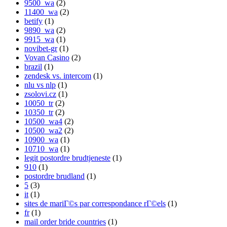
9500_wa
(2)
11400_wa
(2)
betify
(1)
9890_wa
(2)
9915_wa
(1)
novibet-gr
(1)
Vovan Casino
(2)
brazil
(1)
zendesk vs. intercom
(1)
nlu vs nlp
(1)
zsolovi.cz
(1)
10050_tr
(2)
10350_tr
(2)
10500_wa4
(2)
10500_wa2
(2)
10900_wa
(1)
10710_wa
(1)
legit postordre brudtjeneste
(1)
910
(1)
postordre brudland
(1)
5
(3)
it
(1)
sites de mariГ©s par correspondance rГ©els
(1)
fr
(1)
mail order bride countries
(1)