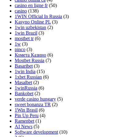
casino en ligne fr
(50)
casino
(138)
1WIN Official In Russia
(3)
Kasyno Online PL
(3)
1win uzbekistan
(2)
1win Brazil
(3)
mostbet tr
(6)
1w
(3)
pinco
(3)
Комета Казино
(6)
Mostbet Russia
(7)
Basaribet
(3)
1win India
(15)
1xbet Russian
(6)
Masalbet
(2)
1winRussia
(6)
Bankobet
(2)
verde casino hungary
(5)
sweet bonanza TR
(2)
1Win Brasil
(6)
Pin Up Peru
(4)
Ramenbet
(1)
AI News
(5)
Software development
(10)