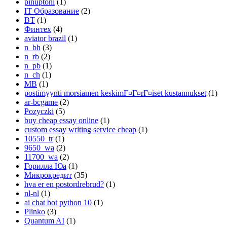
pinuptoni
(1)
IT Образование
(2)
BT
(1)
Финтех
(4)
aviator brazil
(1)
n_bh
(3)
n_rb
(2)
n_pb
(1)
n_ch
(1)
MB
(1)
postimyynti morsiamen keskimГ¤Г¤rГ¤iset kustannukset
(1)
ar-bcgame
(2)
Pozyczki
(5)
buy cheap essay online
(1)
custom essay writing service cheap
(1)
10550_tr
(1)
9650_wa
(2)
11700_wa
(2)
Горилла Юа
(1)
Микрокредит
(35)
hva er en postordrebrud?
(1)
nl-nl
(1)
ai chat bot python 10
(1)
Plinko
(3)
Quantum AI
(1)