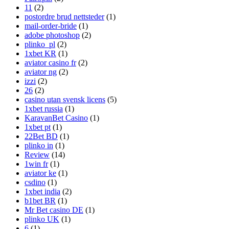
11
(2)
postordre brud nettsteder
(1)
mail-order-bride
(1)
adobe photoshop
(2)
plinko_pl
(2)
1xbet KR
(1)
aviator casino fr
(2)
aviator ng
(2)
izzi
(2)
26
(2)
casino utan svensk licens
(5)
1xbet russia
(1)
KaravanBet Casino
(1)
1xbet pt
(1)
22Bet BD
(1)
plinko in
(1)
Review
(14)
1win fr
(1)
aviator ke
(1)
csdino
(1)
1xbet india
(2)
b1bet BR
(1)
Mr Bet casino DE
(1)
plinko UK
(1)
6
(1)