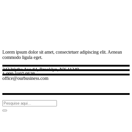
Lorem ipsum dolor sit amet, consectetuer adipiscing elit. Aenean
commodo ligula eget.
242 Wythe Ave #4, Brooklyn, NY 11249
1-090-1197-9528
office@ourbusiness.com