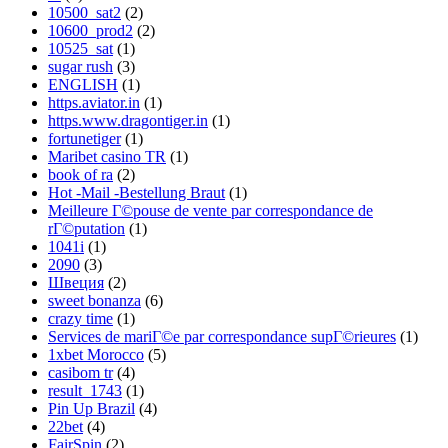
10500_sat2
(2)
10600_prod2
(2)
10525_sat
(1)
sugar rush
(3)
ENGLISH
(1)
https.aviator.in
(1)
https.www.dragontiger.in
(1)
fortunetiger
(1)
Maribet casino TR
(1)
book of ra
(2)
Hot -Mail -Bestellung Braut
(1)
Meilleure Г©pouse de vente par correspondance de
rГ©putation
(1)
1041i
(1)
2090
(3)
Швеция
(2)
sweet bonanza
(6)
crazy time
(1)
Services de mariГ©e par correspondance supГ©rieures
(1)
1xbet Morocco
(5)
casibom tr
(4)
result_1743
(1)
Pin Up Brazil
(4)
22bet
(4)
FairSpin
(2)