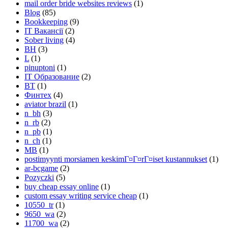
mail order bride websites reviews
(1)
Blog
(85)
Bookkeeping
(9)
IT Вакансії
(2)
Sober living
(4)
BH
(3)
L
(1)
pinuptoni
(1)
IT Образование
(2)
BT
(1)
Финтех
(4)
aviator brazil
(1)
n_bh
(3)
n_rb
(2)
n_pb
(1)
n_ch
(1)
MB
(1)
postimyynti morsiamen keskimГ¤Г¤rГ¤iset kustannukset
(1)
ar-bcgame
(2)
Pozyczki
(5)
buy cheap essay online
(1)
custom essay writing service cheap
(1)
10550_tr
(1)
9650_wa
(2)
11700_wa
(2)