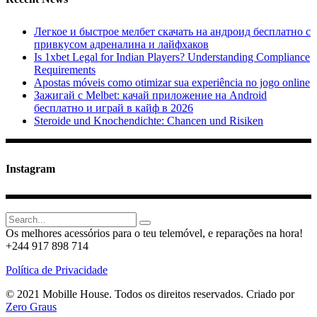
Легкое и быстрое мелбет скачать на андроид бесплатно с
привкусом адреналина и лайфхаков
Is 1xbet Legal for Indian Players? Understanding Compliance
Requirements
Apostas móveis como otimizar sua experiência no jogo online
Зажигай с Melbet: качай приложение на Android
бесплатно и играй в кайф в 2026
Steroide und Knochendichte: Chancen und Risiken
Instagram
Search
for:
Os melhores acessórios para o teu telemóvel, e reparações na hora!
+244 917 898 714
Política de Privacidade
© 2021 Mobille House. Todos os direitos reservados. Criado por
Zero Graus