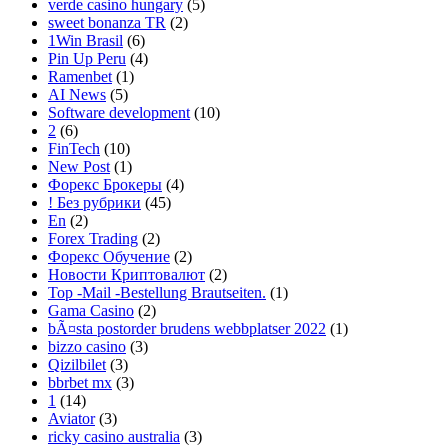
verde casino hungary
(5)
sweet bonanza TR
(2)
1Win Brasil
(6)
Pin Up Peru
(4)
Ramenbet
(1)
AI News
(5)
Software development
(10)
2
(6)
FinTech
(10)
New Post
(1)
Форекс Брокеры
(4)
! Без рубрики
(45)
En
(2)
Forex Trading
(2)
Форекс Обучение
(2)
Новости Криптовалют
(2)
Top -Mail -Bestellung Brautseiten.
(1)
Gama Casino
(2)
bÃ¤sta postorder brudens webbplatser 2022
(1)
bizzo casino
(3)
Qizilbilet
(3)
bbrbet mx
(3)
1
(14)
Aviator
(3)
ricky casino australia
(3)