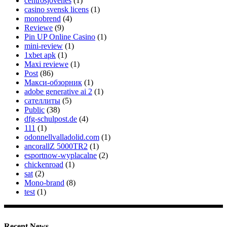
centrosjovenes
(1)
casino svensk licens
(1)
monobrend
(4)
Reviewe
(9)
Pin UP Online Casino
(1)
mini-review
(1)
1xbet apk
(1)
Maxi reviewe
(1)
Post
(86)
Макси-обзорник
(1)
adobe generative ai 2
(1)
сателлиты
(5)
Public
(38)
dfg-schulpost.de
(4)
111
(1)
odonnellvalladolid.com
(1)
ancorallZ 5000TR2
(1)
esportnow-wyplacalne
(2)
chickenroad
(1)
sat
(2)
Mono-brand
(8)
test
(1)
Recent News