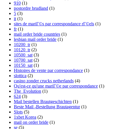
910
(1)
postordre brudland
(1)
5
(3)
it
(1)
sites de mariГ©s par correspondance rГ©els
(1)
fr
(1)
mail order bride countries
(1)
lesbian mail order bride
(1)
10200_tr
(1)
10120_tr
(2)
10500_sat
(3)
10700_sat
(2)
10150_sat
(1)
Histoires de vente par correspondance
(1)
slottica
(2)
casino zonder crucks netherlands
(4)
Qu'est-ce qu'une mariГ©e par correspondance
(1)
The_Evolution
(1)
624
(3)
Mail bestellen Brautgeschichten
(1)
Beste Mail -Bestellung Brautagentur
(1)
Slots
(5)
1xbet Korea
(2)
mail on order bride
(1)
se
(5)