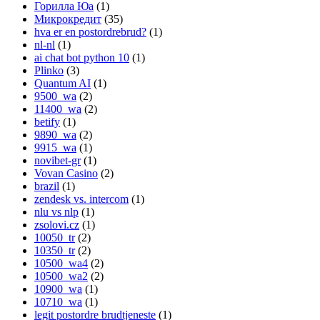
Горилла Юа
(1)
Микрокредит
(35)
hva er en postordrebrud?
(1)
nl-nl
(1)
ai chat bot python 10
(1)
Plinko
(3)
Quantum AI
(1)
9500_wa
(2)
11400_wa
(2)
betify
(1)
9890_wa
(2)
9915_wa
(1)
novibet-gr
(1)
Vovan Casino
(2)
brazil
(1)
zendesk vs. intercom
(1)
nlu vs nlp
(1)
zsolovi.cz
(1)
10050_tr
(2)
10350_tr
(2)
10500_wa4
(2)
10500_wa2
(2)
10900_wa
(1)
10710_wa
(1)
legit postordre brudtjeneste
(1)