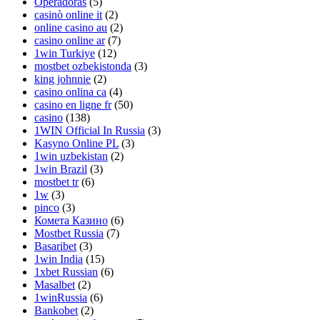
Operadoras
(5)
casinò online it
(2)
online casino au
(2)
casino online ar
(7)
1win Turkiye
(12)
mostbet ozbekistonda
(3)
king johnnie
(2)
casino onlina ca
(4)
casino en ligne fr
(50)
casino
(138)
1WIN Official In Russia
(3)
Kasyno Online PL
(3)
1win uzbekistan
(2)
1win Brazil
(3)
mostbet tr
(6)
1w
(3)
pinco
(3)
Комета Казино
(6)
Mostbet Russia
(7)
Basaribet
(3)
1win India
(15)
1xbet Russian
(6)
Masalbet
(2)
1winRussia
(6)
Bankobet
(2)