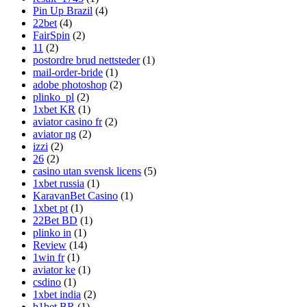
Pin Up Brazil
(4)
22bet
(4)
FairSpin
(2)
11
(2)
postordre brud nettsteder
(1)
mail-order-bride
(1)
adobe photoshop
(2)
plinko_pl
(2)
1xbet KR
(1)
aviator casino fr
(2)
aviator ng
(2)
izzi
(2)
26
(2)
casino utan svensk licens
(5)
1xbet russia
(1)
KaravanBet Casino
(1)
1xbet pt
(1)
22Bet BD
(1)
plinko in
(1)
Review
(14)
1win fr
(1)
aviator ke
(1)
csdino
(1)
1xbet india
(2)
b1bet BR
(1)