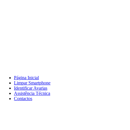
Página Inicial
Limpar Smartphone
Identificar Avarias
Assistência Técnica
Contactos