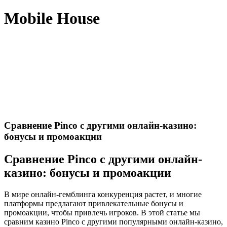
Mobile House
Сравнение Pinco с другими онлайн-казино:
бонусы и промоакции
Сравнение Pinco с другими онлайн-
казино: бонусы и промоакции
В мире онлайн-гемблинга конкуренция растет, и многие
платформы предлагают привлекательные бонусы и
промоакции, чтобы привлечь игроков. В этой статье мы
сравним казино Pinco с другими популярными онлайн-казино,