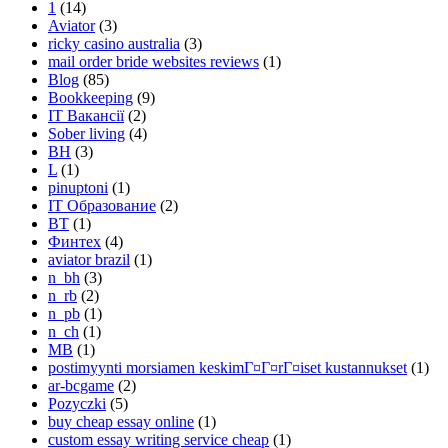
1
(14)
Aviator
(3)
ricky casino australia
(3)
mail order bride websites reviews
(1)
Blog
(85)
Bookkeeping
(9)
IT Вакансії
(2)
Sober living
(4)
BH
(3)
L
(1)
pinuptoni
(1)
IT Образование
(2)
BT
(1)
Финтех
(4)
aviator brazil
(1)
n_bh
(3)
n_rb
(2)
n_pb
(1)
n_ch
(1)
MB
(1)
postimyynti morsiamen keskimГ¤Г¤rГ¤iset kustannukset
(1)
ar-bcgame
(2)
Pozyczki
(5)
buy cheap essay online
(1)
custom essay writing service cheap
(1)