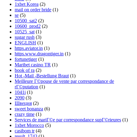
1xbet Korea
(2)
mail on order bride
(1)
se
(5)
10500_sat2
(2)
10600_prod2
(2)
10525_sat
(1)
sugar rush
(3)
ENGLISH
(1)
https.aviator.in
(1)
https.www.dragontiger.in
(1)
fortunetiger
(1)
Maribet casino TR
(1)
book of ra
(2)
Hot -Mail -Bestellung Braut
(1)
Meilleure Г©pouse de vente par correspondance de
rГ©putation
(1)
1041i
(1)
2090
(3)
Швеция
(2)
sweet bonanza
(6)
crazy time
(1)
Services de mariГ©e par correspondance supГ©rieures
(1)
1xbet Morocco
(5)
casibom tr
(4)
result_1743
(1)