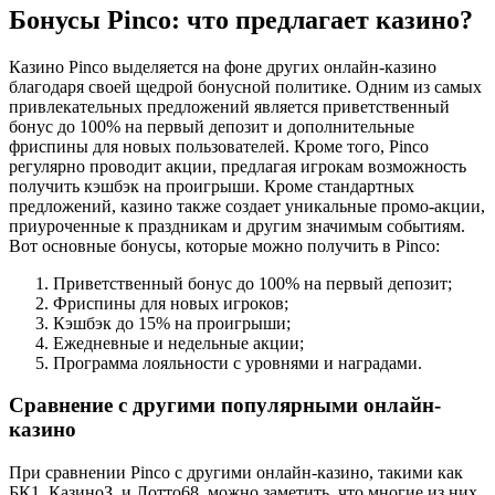
Бонусы Pinco: что предлагает казино?
Казино Pinco выделяется на фоне других онлайн-казино
благодаря своей щедрой бонусной политике. Одним из самых
привлекательных предложений является приветственный
бонус до 100% на первый депозит и дополнительные
фриспины для новых пользователей. Кроме того, Pinco
регулярно проводит акции, предлагая игрокам возможность
получить кэшбэк на проигрыши. Кроме стандартных
предложений, казино также создает уникальные промо-акции,
приуроченные к праздникам и другим значимым событиям.
Вот основные бонусы, которые можно получить в Pinco:
Приветственный бонус до 100% на первый депозит;
Фриспины для новых игроков;
Кэшбэк до 15% на проигрыши;
Ежедневные и недельные акции;
Программа лояльности с уровнями и наградами.
Сравнение с другими популярными онлайн-
казино
При сравнении Pinco с другими онлайн-казино, такими как
БК1, КазиноЗ, и Лотто68, можно заметить, что многие из них