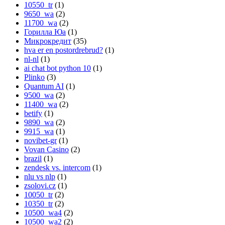
10550_tr
(1)
9650_wa
(2)
11700_wa
(2)
Горилла Юа
(1)
Микрокредит
(35)
hva er en postordrebrud?
(1)
nl-nl
(1)
ai chat bot python 10
(1)
Plinko
(3)
Quantum AI
(1)
9500_wa
(2)
11400_wa
(2)
betify
(1)
9890_wa
(2)
9915_wa
(1)
novibet-gr
(1)
Vovan Casino
(2)
brazil
(1)
zendesk vs. intercom
(1)
nlu vs nlp
(1)
zsolovi.cz
(1)
10050_tr
(2)
10350_tr
(2)
10500_wa4
(2)
10500_wa2
(2)