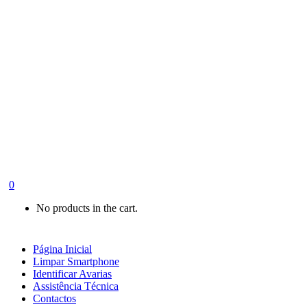
0
No products in the cart.
Página Inicial
Limpar Smartphone
Identificar Avarias
Assistência Técnica
Contactos