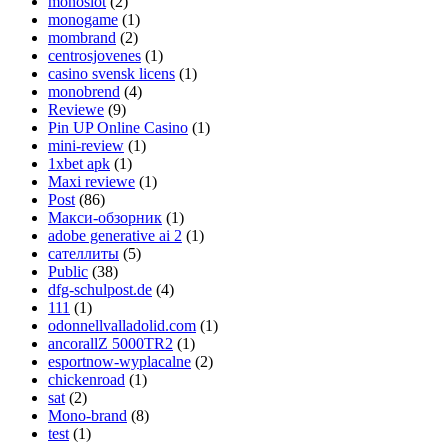
monoslot
(2)
monogame
(1)
mombrand
(2)
centrosjovenes
(1)
casino svensk licens
(1)
monobrend
(4)
Reviewe
(9)
Pin UP Online Casino
(1)
mini-review
(1)
1xbet apk
(1)
Maxi reviewe
(1)
Post
(86)
Макси-обзорник
(1)
adobe generative ai 2
(1)
сателлиты
(5)
Public
(38)
dfg-schulpost.de
(4)
111
(1)
odonnellvalladolid.com
(1)
ancorallZ 5000TR2
(1)
esportnow-wyplacalne
(2)
chickenroad
(1)
sat
(2)
Mono-brand
(8)
test
(1)