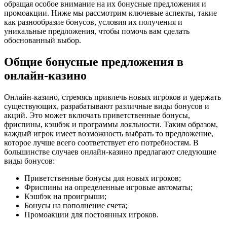
обращая особое внимание на их бонусные предложения и
промоакции. Ниже мы рассмотрим ключевые аспекты, такие
как разнообразие бонусов, условия их получения и
уникальные предложения, чтобы помочь вам сделать
обоснованный выбор.
Общие бонусные предложения в
онлайн-казино
Онлайн-казино, стремясь привлечь новых игроков и удержать
существующих, разрабатывают различные виды бонусов и
акций. Это может включать приветственные бонусы,
фриспины, кэшбэк и программы лояльности. Таким образом,
каждый игрок имеет возможность выбрать то предложение,
которое лучше всего соответствует его потребностям. В
большинстве случаев онлайн-казино предлагают следующие
виды бонусов:
Приветственные бонусы для новых игроков;
Фриспины на определенные игровые автоматы;
Кэшбэк на проигрыши;
Бонусы на пополнение счета;
Промоакции для постоянных игроков.