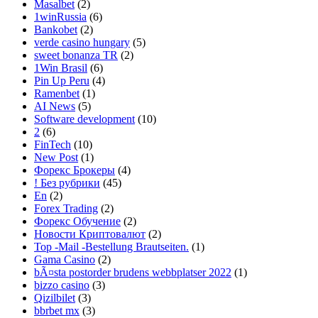
Masalbet
(2)
1winRussia
(6)
Bankobet
(2)
verde casino hungary
(5)
sweet bonanza TR
(2)
1Win Brasil
(6)
Pin Up Peru
(4)
Ramenbet
(1)
AI News
(5)
Software development
(10)
2
(6)
FinTech
(10)
New Post
(1)
Форекс Брокеры
(4)
! Без рубрики
(45)
En
(2)
Forex Trading
(2)
Форекс Обучение
(2)
Новости Криптовалют
(2)
Top -Mail -Bestellung Brautseiten.
(1)
Gama Casino
(2)
bÃ¤sta postorder brudens webbplatser 2022
(1)
bizzo casino
(3)
Qizilbilet
(3)
bbrbet mx
(3)