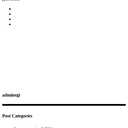
adminegi
Post Categories