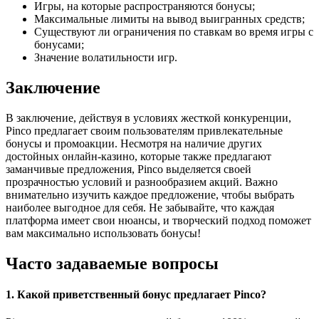
Игры, на которые распространяются бонусы;
Максимальные лимиты на вывод выигранных средств;
Существуют ли ограничения по ставкам во время игры с
бонусами;
Значение волатильности игр.
Заключение
В заключение, действуя в условиях жесткой конкуренции,
Pinco предлагает своим пользователям привлекательные
бонусы и промоакции. Несмотря на наличие других
достойных онлайн-казино, которые также предлагают
заманчивые предложения, Pinco выделяется своей
прозрачностью условий и разнообразием акций. Важно
внимательно изучить каждое предложение, чтобы выбрать
наиболее выгодное для себя. Не забывайте, что каждая
платформа имеет свои нюансы, и творческий подход поможет
вам максимально использовать бонусы!
Часто задаваемые вопросы
1. Какой приветственный бонус предлагает Pinco?