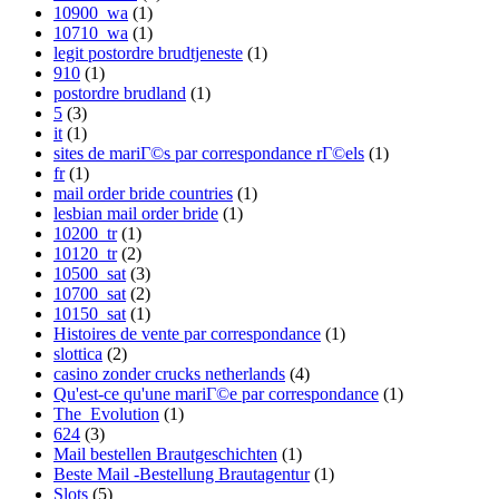
10900_wa
(1)
10710_wa
(1)
legit postordre brudtjeneste
(1)
910
(1)
postordre brudland
(1)
5
(3)
it
(1)
sites de mariГ©s par correspondance rГ©els
(1)
fr
(1)
mail order bride countries
(1)
lesbian mail order bride
(1)
10200_tr
(1)
10120_tr
(2)
10500_sat
(3)
10700_sat
(2)
10150_sat
(1)
Histoires de vente par correspondance
(1)
slottica
(2)
casino zonder crucks netherlands
(4)
Qu'est-ce qu'une mariГ©e par correspondance
(1)
The_Evolution
(1)
624
(3)
Mail bestellen Brautgeschichten
(1)
Beste Mail -Bestellung Brautagentur
(1)
Slots
(5)