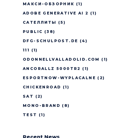
МАКСИ-ОБЗОРНИК
(1)
ADOBE GENERATIVE AI 2
(1)
САТЕЛЛИТЫ
(5)
PUBLIC
(38)
DFG-SCHULPOST.DE
(4)
111
(1)
ODONNELLVALLADOLID.COM
(1)
ANCORALLZ 5000TR2
(1)
ESPORTNOW-WYPLACALNE
(2)
CHICKENROAD
(1)
SAT
(2)
MONO-BRAND
(8)
TEST
(1)
Recent News