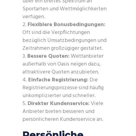
über ein breites Spektrum an
Sportarten und Wettmöglichkeiten
verfügen.
Flexiblere Bonusbedingungen:
Oft sind die Verpflichtungen
bezüglich Umsatzbedingungen und
Zeitrahmen großzügiger gestaltet.
Bessere Quoten:
Wettanbieter
außerhalb von Oasis neigen dazu,
attraktivere Quoten anzubieten.
Einfache Registrierung:
Die
Registrierungsprozesse sind häufig
unkomplizierter und schneller.
Direkter Kundenservice:
Viele
Anbieter bieten besseren und
persönlicheren Kundenservice an.
Persönliche