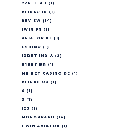
22BET BD
(1)
PLINKO IN
(1)
REVIEW
(14)
1WIN FR
(1)
AVIATOR KE
(1)
CSDINO
(1)
1XBET INDIA
(2)
B1BET BR
(1)
MR BET CASINO DE
(1)
PLINKO UK
(1)
6
(1)
3
(1)
123
(1)
MONOBRAND
(14)
1 WIN AVIATOR
(1)