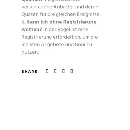
verschiedene Anbieter und deren
Quoten für die gleichen Ereignisse.
Kann ich ohne Registrierung
wetten?
In der Regel ist eine
Registrierung erforderlich, um die
meisten Angebote und Boni zu
nutzen.