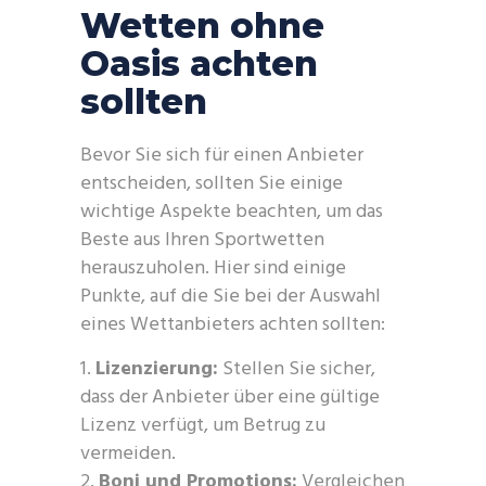
Wetten ohne
Oasis achten
sollten
Bevor Sie sich für einen Anbieter
entscheiden, sollten Sie einige
wichtige Aspekte beachten, um das
Beste aus Ihren Sportwetten
herauszuholen. Hier sind einige
Punkte, auf die Sie bei der Auswahl
eines Wettanbieters achten sollten:
Lizenzierung:
Stellen Sie sicher,
dass der Anbieter über eine gültige
Lizenz verfügt, um Betrug zu
vermeiden.
Boni und Promotions:
Vergleichen