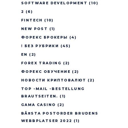
SOFTWARE DEVELOPMENT
(10)
2
(6)
FINTECH
(10)
NEW POST
(1)
ФОРЕКС БРОКЕРЫ
(4)
! БЕЗ РУБРИКИ
(45)
EN
(2)
FOREX TRADING
(2)
ФОРЕКС ОБУЧЕНИЕ
(2)
НОВОСТИ КРИПТОВАЛЮТ
(2)
TOP -MAIL -BESTELLUNG
BRAUTSEITEN.
(1)
GAMA CASINO
(2)
BÃ¤STA POSTORDER BRUDENS
WEBBPLATSER 2022
(1)