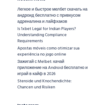
Легкое и быстрое мелбет скачать на
андроид бесплатно с привкусом
адреналина и лайфхаков
Is 1xbet Legal for Indian Players?
Understanding Compliance
Requirements
Apostas móveis como otimizar sua
experiência no jogo online
Зажигай с Melbet: качай
приложение на Android бесплатно и
играй в кайф в 2026
Steroide und Knochendichte:
Chancen und Risiken