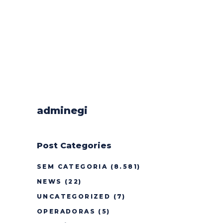
adminegi
Post Categories
SEM CATEGORIA
(8.581)
NEWS
(22)
UNCATEGORIZED
(7)
OPERADORAS
(5)