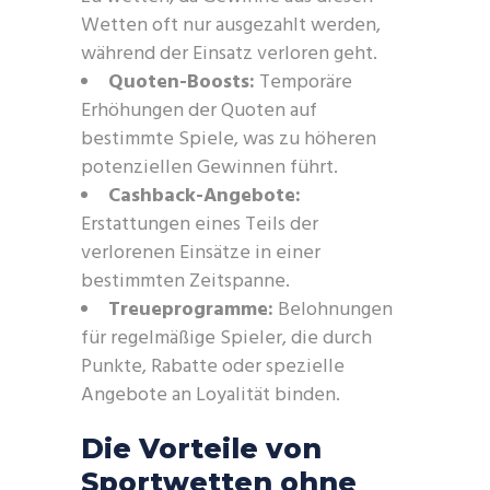
Wetten oft nur ausgezahlt werden,
während der Einsatz verloren geht.
Quoten-Boosts:
Temporäre
Erhöhungen der Quoten auf
bestimmte Spiele, was zu höheren
potenziellen Gewinnen führt.
Cashback-Angebote:
Erstattungen eines Teils der
verlorenen Einsätze in einer
bestimmten Zeitspanne.
Treueprogramme:
Belohnungen
für regelmäßige Spieler, die durch
Punkte, Rabatte oder spezielle
Angebote an Loyalität binden.
Die Vorteile von
Sportwetten ohne