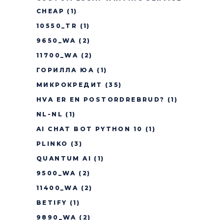
CHEAP
(1)
10550_TR
(1)
9650_WA
(2)
11700_WA
(2)
ГОРИЛЛА ЮА
(1)
МИКРОКРЕДИТ
(35)
HVA ER EN POSTORDREBRUD?
(1)
NL-NL
(1)
AI CHAT BOT PYTHON 10
(1)
PLINKO
(3)
QUANTUM AI
(1)
9500_WA
(2)
11400_WA
(2)
BETIFY
(1)
9890_WA
(2)