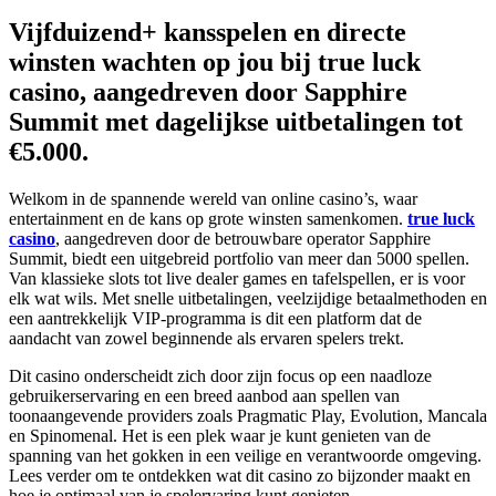
Vijfduizend+ kansspelen en directe
winsten wachten op jou bij true luck
casino, aangedreven door Sapphire
Summit met dagelijkse uitbetalingen tot
€5.000.
Welkom in de spannende wereld van online casino’s, waar
entertainment en de kans op grote winsten samenkomen.
true luck
casino
, aangedreven door de betrouwbare operator Sapphire
Summit, biedt een uitgebreid portfolio van meer dan 5000 spellen.
Van klassieke slots tot live dealer games en tafelspellen, er is voor
elk wat wils. Met snelle uitbetalingen, veelzijdige betaalmethoden en
een aantrekkelijk VIP-programma is dit een platform dat de
aandacht van zowel beginnende als ervaren spelers trekt.
Dit casino onderscheidt zich door zijn focus op een naadloze
gebruikerservaring en een breed aanbod aan spellen van
toonaangevende providers zoals Pragmatic Play, Evolution, Mancala
en Spinomenal. Het is een plek waar je kunt genieten van de
spanning van het gokken in een veilige en verantwoorde omgeving.
Lees verder om te ontdekken wat dit casino zo bijzonder maakt en
hoe je optimaal van je spelervaring kunt genieten.