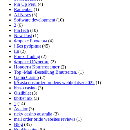
Pin Up Peru
(4)
Ramenbet
(1)
AI News
(5)
Software development
(10)
2
(6)
FinTech
(10)
New Post
(1)
Форекс Брокеры
(4)
! Без рубрики
(45)
En
(2)
Forex Trading
(2)
Форекс Обучение
(2)
Новости Криптовалют
(2)
Top -Mail -Bestellung Brautseiten.
(1)
Gama Casino
(2)
bÃ¤sta postorder brudens webbplatser 2022
(1)
bizzo casino
(3)
Qizilbilet
(3)
bbrbet mx
(3)
1
(14)
Aviator
(3)
ricky casino australia
(3)
mail order bride websites reviews
(1)
Blog
(85)
Bookkeeping
(9)