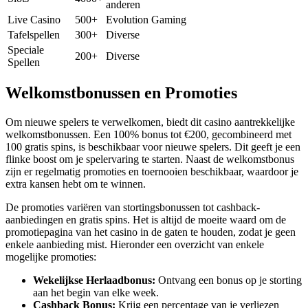
anderen
Live Casino
500+
Evolution Gaming
Tafelspellen
300+
Diverse
Speciale
200+
Diverse
Spellen
Welkomstbonussen en Promoties
Om nieuwe spelers te verwelkomen, biedt dit casino aantrekkelijke
welkomstbonussen. Een 100% bonus tot €200, gecombineerd met
100 gratis spins, is beschikbaar voor nieuwe spelers. Dit geeft je een
flinke boost om je spelervaring te starten. Naast de welkomstbonus
zijn er regelmatig promoties en toernooien beschikbaar, waardoor je
extra kansen hebt om te winnen.
De promoties variëren van stortingsbonussen tot cashback-
aanbiedingen en gratis spins. Het is altijd de moeite waard om de
promotiepagina van het casino in de gaten te houden, zodat je geen
enkele aanbieding mist. Hieronder een overzicht van enkele
mogelijke promoties:
Wekelijkse Herlaadbonus:
Ontvang een bonus op je storting
aan het begin van elke week.
Cashback Bonus:
Krijg een percentage van je verliezen