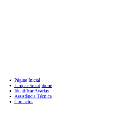
Página Inicial
Limpar Smartphone
Identificar Avarias
Assistência Técnica
Contactos