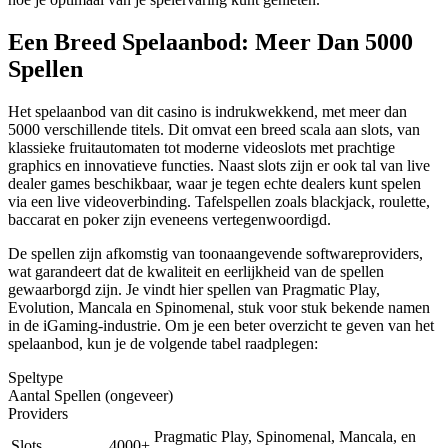
Een Breed Spelaanbod: Meer Dan 5000
Spellen
Het spelaanbod van dit casino is indrukwekkend, met meer dan
5000 verschillende titels. Dit omvat een breed scala aan slots, van
klassieke fruitautomaten tot moderne videoslots met prachtige
graphics en innovatieve functies. Naast slots zijn er ook tal van live
dealer games beschikbaar, waar je tegen echte dealers kunt spelen
via een live videoverbinding. Tafelspellen zoals blackjack, roulette,
baccarat en poker zijn eveneens vertegenwoordigd.
De spellen zijn afkomstig van toonaangevende softwareproviders,
wat garandeert dat de kwaliteit en eerlijkheid van de spellen
gewaarborgd zijn. Je vindt hier spellen van Pragmatic Play,
Evolution, Mancala en Spinomenal, stuk voor stuk bekende namen
in de iGaming-industrie. Om je een beter overzicht te geven van het
spelaanbod, kun je de volgende tabel raadplegen:
Speltype
Aantal Spellen (ongeveer)
Providers
Pragmatic Play, Spinomenal, Mancala, en
Slots
4000+