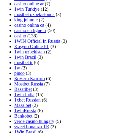
casino online ar
(7)
1win Turkiye
(12)
mostbet ozbekistonda
(3)
king johnnie
(2)
casino onlina ca
(4)
casino en ligne fr
(50)
casino
(138)
1WIN Official In Russia
(3)
Kasyno Online PL
(3)
1win uzbekistan
(2)
1win Brazil
(3)
mostbet tr
(6)
1w
(3)
pinco
(3)
Комета Казино
(6)
Mostbet Russia
(7)
Basaribet
(3)
1win India
(15)
1xbet Russian
(6)
Masalbet
(2)
1winRussia
(6)
Bankobet
(2)
verde casino hungary
(5)
sweet bonanza TR
(2)
1Win Brasil
(6)