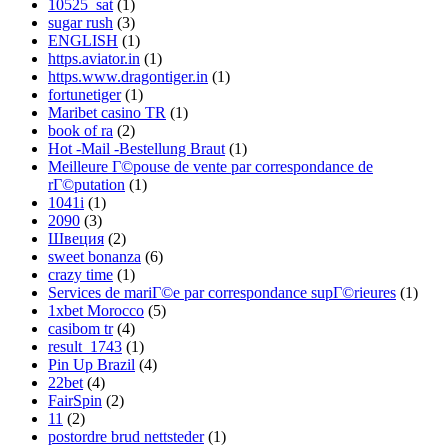
10525_sat
(1)
sugar rush
(3)
ENGLISH
(1)
https.aviator.in
(1)
https.www.dragontiger.in
(1)
fortunetiger
(1)
Maribet casino TR
(1)
book of ra
(2)
Hot -Mail -Bestellung Braut
(1)
Meilleure Г©pouse de vente par correspondance de
rГ©putation
(1)
1041i
(1)
2090
(3)
Швеция
(2)
sweet bonanza
(6)
crazy time
(1)
Services de mariГ©e par correspondance supГ©rieures
(1)
1xbet Morocco
(5)
casibom tr
(4)
result_1743
(1)
Pin Up Brazil
(4)
22bet
(4)
FairSpin
(2)
11
(2)
postordre brud nettsteder
(1)