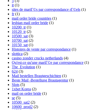
5
(3)
it
(1)
sites de mariГ©s par correspondance rГ©els
(1)
fr
(1)
mail order bride countries
(1)
lesbian mail order bride
(1)
10200_tr
(1)
10120_tr
(2)
10500_sat
(3)
10700_sat
(2)
10150_sat
(1)
Histoires de vente par correspondance
(1)
slottica
(2)
casino zonder crucks netherlands
(4)
Qu'est-ce qu'une mariГ©e par correspondance
(1)
The_Evolution
(1)
624
(3)
Mail bestellen Brautgeschichten
(1)
Beste Mail -Bestellung Brautagentur
(1)
Slots
(5)
1xbet Korea
(2)
mail on order bride
(1)
se
(5)
10500_sat2
(2)
10600_prod2
(2)