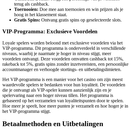
terug als cashback.
Toernooien:
Doe mee aan toernooien en win prijzen als je
hoog in het klassement staat.
Gratis Spins:
Ontvang gratis spins op geselecteerde slots.
VIP-Programma: Exclusieve Voordelen
Loyale spelers worden beloond met exclusieve voordelen via het
VIP-programma. Dit programma is onderverdeeld in verschillende
niveaus, waarbij je naarmate je hoger in niveau stijgt, meer
voordelen ontvangt. Deze voordelen omvatten cashback tot 15%,
rakeback tot 5%, gratis spins zonder inzetvereisten, een persoonlijke
accountmanager en verhoogde stortings- en uitbetalingslimieten.
Het VIP-programma is een manier voor het casino om zijn meest
waardevolle spelers te bedanken voor hun loyaliteit. De voordelen
die je ontvangt als VIP-speler kunnen aanzienlijk zijn en je
spelervaring naar een hoger niveau tillen. Het programma is
gebaseerd op het verzamelen van loyaliteitspunten door te spelen.
Hoe meer je speelt, hoe meer punten je verzamelt en hoe hoger je in
het VIP-programma stijgt.
Betaalmethoden en Uitbetalingen