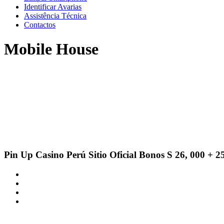
Identificar Avarias
Assistência Técnica
Contactos
Mobile House
Pin Up Casino Perú Sitio Oficial Bonos S 26, 000 + 2