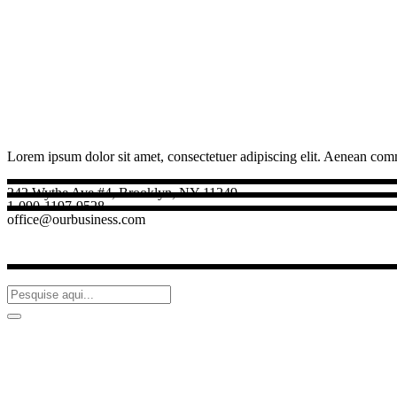
Lorem ipsum dolor sit amet, consectetuer adipiscing elit. Aenean com
242 Wythe Ave #4, Brooklyn, NY 11249
1-090-1197-9528
office@ourbusiness.com