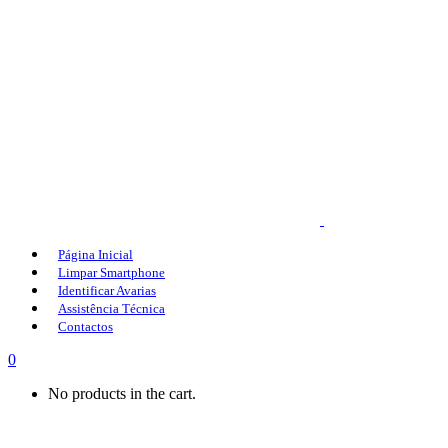
Página Inicial
Limpar Smartphone
Identificar Avarias
Assistência Técnica
Contactos
0
No products in the cart.