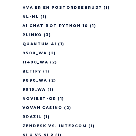
HVA ER EN POSTORDREBRUD?
(1)
NL-NL
(1)
AI CHAT BOT PYTHON 10
(1)
PLINKO
(3)
QUANTUM AI
(1)
9500_WA
(2)
11400_WA
(2)
BETIFY
(1)
9890_WA
(2)
9915_WA
(1)
NOVIBET-GR
(1)
VOVAN CASINO
(2)
BRAZIL
(1)
ZENDESK VS. INTERCOM
(1)
NLU VS NLP
(1)