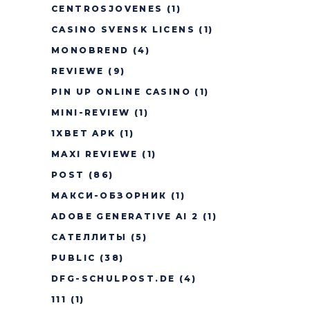
CENTROSJOVENES
(1)
CASINO SVENSK LICENS
(1)
MONOBREND
(4)
REVIEWE
(9)
PIN UP ONLINE CASINO
(1)
MINI-REVIEW
(1)
1XBET APK
(1)
MAXI REVIEWE
(1)
POST
(86)
МАКСИ-ОБЗОРНИК
(1)
ADOBE GENERATIVE AI 2
(1)
САТЕЛЛИТЫ
(5)
PUBLIC
(38)
DFG-SCHULPOST.DE
(4)
111
(1)