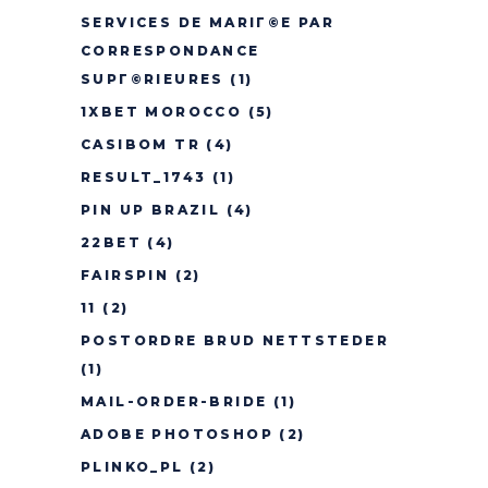
SERVICES DE MARIГ©E PAR
CORRESPONDANCE
SUPГ©RIEURES
(1)
1XBET MOROCCO
(5)
CASIBOM TR
(4)
RESULT_1743
(1)
PIN UP BRAZIL
(4)
22BET
(4)
FAIRSPIN
(2)
11
(2)
POSTORDRE BRUD NETTSTEDER
(1)
MAIL-ORDER-BRIDE
(1)
ADOBE PHOTOSHOP
(2)
PLINKO_PL
(2)