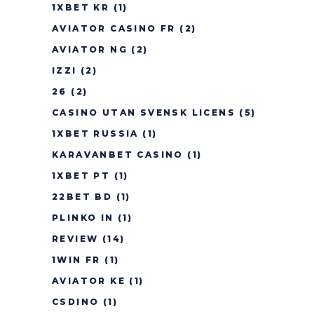
1XBET KR
(1)
AVIATOR CASINO FR
(2)
AVIATOR NG
(2)
IZZI
(2)
26
(2)
CASINO UTAN SVENSK LICENS
(5)
1XBET RUSSIA
(1)
KARAVANBET CASINO
(1)
1XBET PT
(1)
22BET BD
(1)
PLINKO IN
(1)
REVIEW
(14)
1WIN FR
(1)
AVIATOR KE
(1)
CSDINO
(1)