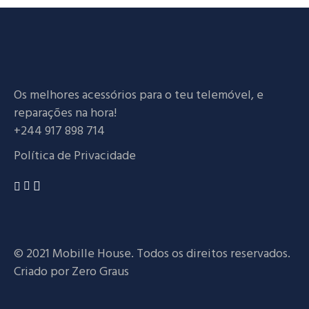
Os melhores acessórios para o teu telemóvel, e
reparações na hora!
+244 917 898 714
Política de Privacidade
© 2021 Mobille House. Todos os direitos reservados.
Criado por
Zero Graus