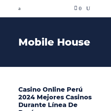
0
Mobile House
Casino Online Perú
2024 Mejores Casinos
Durante Línea De