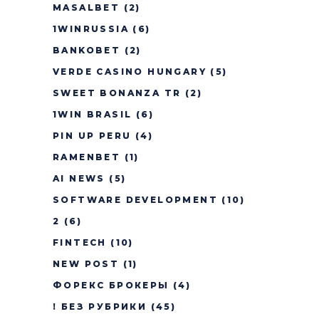
MASALBET
(2)
1WINRUSSIA
(6)
BANKOBET
(2)
VERDE CASINO HUNGARY
(5)
SWEET BONANZA TR
(2)
1WIN BRASIL
(6)
PIN UP PERU
(4)
RAMENBET
(1)
AI NEWS
(5)
SOFTWARE DEVELOPMENT
(10)
2
(6)
FINTECH
(10)
NEW POST
(1)
ФОРЕКС БРОКЕРЫ
(4)
! БЕЗ РУБРИКИ
(45)