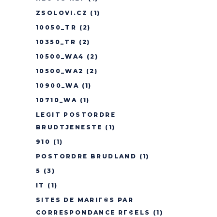
ZSOLOVI.CZ
(1)
10050_TR
(2)
10350_TR
(2)
10500_WA4
(2)
10500_WA2
(2)
10900_WA
(1)
10710_WA
(1)
LEGIT POSTORDRE
BRUDTJENESTE
(1)
910
(1)
POSTORDRE BRUDLAND
(1)
5
(3)
IT
(1)
SITES DE MARIГ©S PAR
CORRESPONDANCE RГ©ELS
(1)