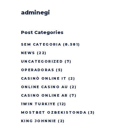
adminegi
Post Categories
SEM CATEGORIA
(8.581)
NEWS
(22)
UNCATEGORIZED
(7)
OPERADORAS
(5)
CASINÒ ONLINE IT
(2)
ONLINE CASINO AU
(2)
CASINO ONLINE AR
(7)
1WIN TURKIYE
(12)
MOSTBET OZBEKISTONDA
(3)
KING JOHNNIE
(2)