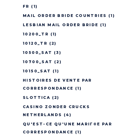
FR
(1)
MAIL ORDER BRIDE COUNTRIES
(1)
LESBIAN MAIL ORDER BRIDE
(1)
10200_TR
(1)
10120_TR
(2)
10500_SAT
(3)
10700_SAT
(2)
10150_SAT
(1)
HISTOIRES DE VENTE PAR
CORRESPONDANCE
(1)
SLOTTICA
(2)
CASINO ZONDER CRUCKS
NETHERLANDS
(4)
QU'EST-CE QU'UNE MARIГ©E PAR
CORRESPONDANCE
(1)