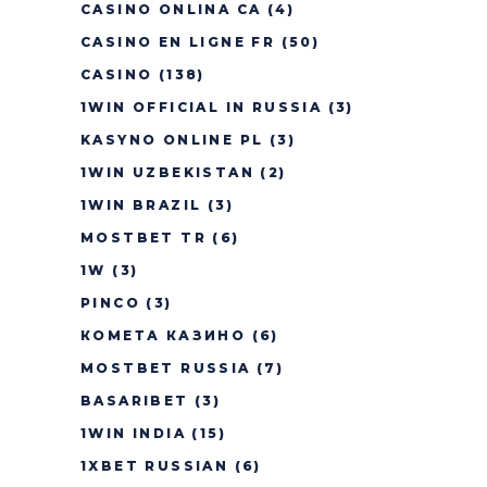
CASINO ONLINA CA
(4)
CASINO EN LIGNE FR
(50)
CASINO
(138)
1WIN OFFICIAL IN RUSSIA
(3)
KASYNO ONLINE PL
(3)
1WIN UZBEKISTAN
(2)
1WIN BRAZIL
(3)
MOSTBET TR
(6)
1W
(3)
PINCO
(3)
КОМЕТА КАЗИНО
(6)
MOSTBET RUSSIA
(7)
BASARIBET
(3)
1WIN INDIA
(15)
1XBET RUSSIAN
(6)