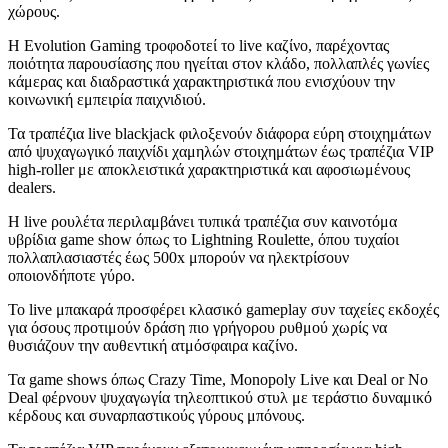
χώρους.
Η Evolution Gaming τροφοδοτεί το live καζίνο, παρέχοντας
ποιότητα παρουσίασης που ηγείται στον κλάδο, πολλαπλές γωνίες
κάμερας και διαδραστικά χαρακτηριστικά που ενισχύουν την
κοινωνική εμπειρία παιχνιδιού.
Τα τραπέζια live blackjack φιλοξενούν διάφορα εύρη στοιχημάτων
από ψυχαγωγικό παιχνίδι χαμηλών στοιχημάτων έως τραπέζια VIP
high-roller με αποκλειστικά χαρακτηριστικά και αφοσιωμένους
dealers.
Η live ρουλέτα περιλαμβάνει τυπικά τραπέζια συν καινοτόμα
υβρίδια game show όπως το Lightning Roulette, όπου τυχαίοι
πολλαπλασιαστές έως 500x μπορούν να ηλεκτρίσουν
οποιονδήποτε γύρο.
Το live μπακαρά προσφέρει κλασικό gameplay συν ταχείες εκδοχές
για όσους προτιμούν δράση πιο γρήγορου ρυθμού χωρίς να
θυσιάζουν την αυθεντική ατμόσφαιρα καζίνο.
Τα game shows όπως Crazy Time, Monopoly Live και Deal or No
Deal φέρνουν ψυχαγωγία τηλεοπτικού στυλ με τεράστιο δυναμικό
κέρδους και συναρπαστικούς γύρους μπόνους.