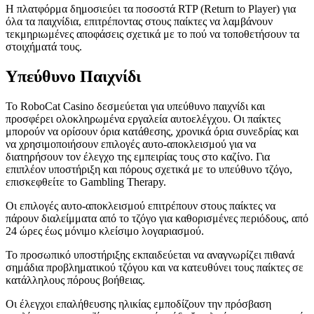
Η πλατφόρμα δημοσιεύει τα ποσοστά RTP (Return to Player) για
όλα τα παιχνίδια, επιτρέποντας στους παίκτες να λαμβάνουν
τεκμηριωμένες αποφάσεις σχετικά με το πού να τοποθετήσουν τα
στοιχήματά τους.
Υπεύθυνο Παιχνίδι
Το RoboCat Casino δεσμεύεται για υπεύθυνο παιχνίδι και
προσφέρει ολοκληρωμένα εργαλεία αυτοελέγχου. Οι παίκτες
μπορούν να ορίσουν όρια κατάθεσης, χρονικά όρια συνεδρίας και
να χρησιμοποιήσουν επιλογές αυτο-αποκλεισμού για να
διατηρήσουν τον έλεγχο της εμπειρίας τους στο καζίνο. Για
επιπλέον υποστήριξη και πόρους σχετικά με το υπεύθυνο τζόγο,
επισκεφθείτε το Gambling Therapy.
Οι επιλογές αυτο-αποκλεισμού επιτρέπουν στους παίκτες να
πάρουν διαλείμματα από το τζόγο για καθορισμένες περιόδους, από
24 ώρες έως μόνιμο κλείσιμο λογαριασμού.
Το προσωπικό υποστήριξης εκπαιδεύεται να αναγνωρίζει πιθανά
σημάδια προβληματικού τζόγου και να κατευθύνει τους παίκτες σε
κατάλληλους πόρους βοήθειας.
Οι έλεγχοι επαλήθευσης ηλικίας εμποδίζουν την πρόσβαση