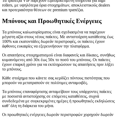
Τα τραπέζια VIP παρέχουν εξατομικευμένη υπηρεσία για high
rollers, με υψηλότερα όρια στοιχημάτων, αποκλειστικούς dealers
και προτεραιότητα θέσεων σε premium τραπέζια.
Μπόνους και Προωθητικές Ενέργειες
Τα μπόνους καλωσορίσματος είναι σχεδιασμένα να παρέχουν
μέγιστη αξία στους νέους παίκτες. Με αντιστοίχιση κατάθεσης έως
100% και εκατοντάδες δωρεάν περιστροφές, οι παίκτες έχουν
άφθονες ευκαιρίες να εξερευνήσουν την πλατφόρμα.
Οι απαιτήσεις στοιχηματισμού είναι διαφανείς και δίκαιες, συνήθως
κυμαινόμενες από 30x έως 50x το ποσό του μπόνους. Οι παίκτες
έχουν επαρκή χρόνο για να εκπληρώσουν τις απαιτήσεις πριν λήξει
το μπόνους.
Κάθε στοίχημα που κάνετε σας κερδίζει πόντους πιστότητας που
μπορούν να μετατραπούν σε πολύτιμες ανταμοιβές.
Τα μπόνους επαναφόρτισης ανταμείβουν τους υπάρχοντες παίκτες
με ποσοστά αντιστοίχισης σε επόμενες καταθέσεις, συχνά
συνδεδεμένα με συγκεκριμένες ημέρες ή προωθητικές εκδηλώσεις
καθ’ όλη τη διάρκεια του μήνα.
Οι προωθητικές ενέργειες δωρεάν περιστροφών χορηγούν δωρεάν