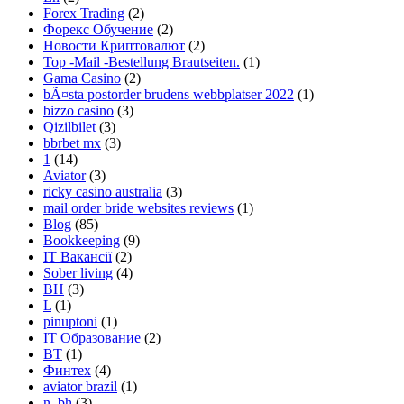
Forex Trading
(2)
Форекс Обучение
(2)
Новости Криптовалют
(2)
Top -Mail -Bestellung Brautseiten.
(1)
Gama Casino
(2)
bÃ¤sta postorder brudens webbplatser 2022
(1)
bizzo casino
(3)
Qizilbilet
(3)
bbrbet mx
(3)
1
(14)
Aviator
(3)
ricky casino australia
(3)
mail order bride websites reviews
(1)
Blog
(85)
Bookkeeping
(9)
IT Вакансії
(2)
Sober living
(4)
BH
(3)
L
(1)
pinuptoni
(1)
IT Образование
(2)
BT
(1)
Финтех
(4)
aviator brazil
(1)
n_bh
(3)