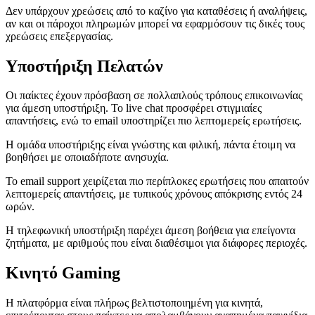
Δεν υπάρχουν χρεώσεις από το καζίνο για καταθέσεις ή αναλήψεις,
αν και οι πάροχοι πληρωμών μπορεί να εφαρμόσουν τις δικές τους
χρεώσεις επεξεργασίας.
Υποστήριξη Πελατών
Οι παίκτες έχουν πρόσβαση σε πολλαπλούς τρόπους επικοινωνίας
για άμεση υποστήριξη. Το live chat προσφέρει στιγμιαίες
απαντήσεις, ενώ το email υποστηρίζει πιο λεπτομερείς ερωτήσεις.
Η ομάδα υποστήριξης είναι γνώστης και φιλική, πάντα έτοιμη να
βοηθήσει με οποιαδήποτε ανησυχία.
Το email support χειρίζεται πιο περίπλοκες ερωτήσεις που απαιτούν
λεπτομερείς απαντήσεις, με τυπικούς χρόνους απόκρισης εντός 24
ωρών.
Η τηλεφωνική υποστήριξη παρέχει άμεση βοήθεια για επείγοντα
ζητήματα, με αριθμούς που είναι διαθέσιμοι για διάφορες περιοχές.
Κινητό Gaming
Η πλατφόρμα είναι πλήρως βελτιστοποιημένη για κινητά,