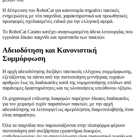
Η δέσμευση του RoboCat για καινοτομία σημαίνει τακτικές
ενημερώσεις με νέα παιχνίδια, χαρακτηριστικά και προωθητικές
προσφορές σχεδιασμένες ειδικά για την ελληνική αγορά.
Το RoboCat Casino κατέχει αναγνωρισμένη άδεια λειτουργίας που
εγγυάται δίκαιο παιχνίδι και προστασία των παικτών.
Αδειοδότηση και Κανονιστική
Συμμόρφωση
Η αρχή αδειοδότησης διεξάγει τακτικούς ελέγχους συμμόρφωσης,
εξετάζοντας τα πάντα από την πιστοποίηση γεννήτριας τυχαίων
αριθμών έως τις διαδικασίες κατά της νομιμοποίησης εσόδων από
παράνομες δραστηριότητες και τις υλοποιήσεις υπεύθυνου τζόγου.
Οι μηχανισμοί επίλυσης διαφορών παρέχουν δίκαιες διαδικασίες
για τον χειρισμό τυχόν παραπόνων παικτών, με την αρχή
αδειοδότησης να λειτουργεί ως αμερόληπτος διαμεσολαβητής όταν
είναι απαραίτητο.
Όλα τα παιχνίδια που παρουσιάζονται στην πλατφόρμα φέρουν
πιστοποίηση από ανεξάρτητα εργαστήρια δοκιμών,
επιβεβαιώνοντας ότι τα αποτελέσματα είναι πραγματικά τυχαία και