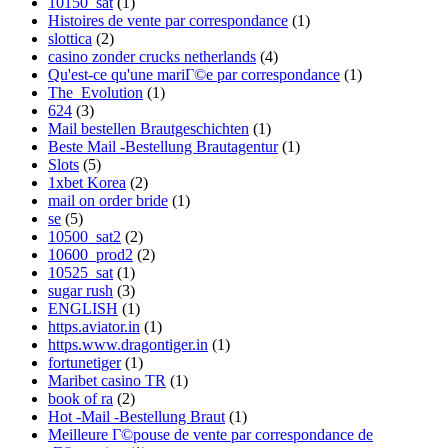
10150_sat
(1)
Histoires de vente par correspondance
(1)
slottica
(2)
casino zonder crucks netherlands
(4)
Qu'est-ce qu'une mariГ©e par correspondance
(1)
The_Evolution
(1)
624
(3)
Mail bestellen Brautgeschichten
(1)
Beste Mail -Bestellung Brautagentur
(1)
Slots
(5)
1xbet Korea
(2)
mail on order bride
(1)
se
(5)
10500_sat2
(2)
10600_prod2
(2)
10525_sat
(1)
sugar rush
(3)
ENGLISH
(1)
https.aviator.in
(1)
https.www.dragontiger.in
(1)
fortunetiger
(1)
Maribet casino TR
(1)
book of ra
(2)
Hot -Mail -Bestellung Braut
(1)
Meilleure Г©pouse de vente par correspondance de