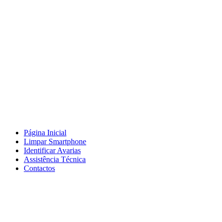
Página Inicial
Limpar Smartphone
Identificar Avarias
Assistência Técnica
Contactos