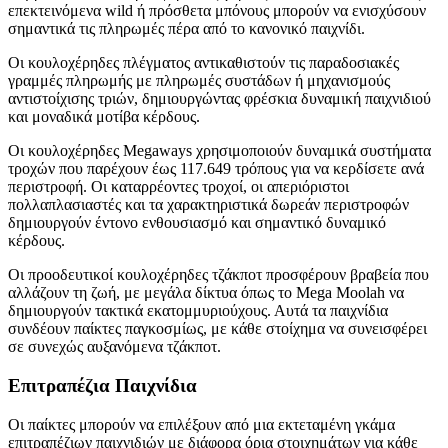
επεκτεινόμενα wild ή πρόσθετα μπόνους μπορούν να ενισχύσουν
σημαντικά τις πληρωμές πέρα από το κανονικό παιχνίδι.
Οι κουλοχέρηδες πλέγματος αντικαθιστούν τις παραδοσιακές
γραμμές πληρωμής με πληρωμές συστάδων ή μηχανισμούς
αντιστοίχισης τριών, δημιουργώντας φρέσκια δυναμική παιχνιδιού
και μοναδικά μοτίβα κέρδους.
Οι κουλοχέρηδες Megaways χρησιμοποιούν δυναμικά συστήματα
τροχών που παρέχουν έως 117.649 τρόπους για να κερδίσετε ανά
περιστροφή. Οι καταρρέοντες τροχοί, οι απεριόριστοι
πολλαπλασιαστές και τα χαρακτηριστικά δωρεάν περιστροφών
δημιουργούν έντονο ενθουσιασμό και σημαντικό δυναμικό
κέρδους.
Οι προοδευτικοί κουλοχέρηδες τζάκποτ προσφέρουν βραβεία που
αλλάζουν τη ζωή, με μεγάλα δίκτυα όπως το Mega Moolah να
δημιουργούν τακτικά εκατομμυριούχους. Αυτά τα παιχνίδια
συνδέουν παίκτες παγκοσμίως, με κάθε στοίχημα να συνεισφέρει
σε συνεχώς αυξανόμενα τζάκποτ.
Επιτραπέζια Παιχνίδια
Οι παίκτες μπορούν να επιλέξουν από μια εκτεταμένη γκάμα
επιτραπέζιων παιχνιδιών με διάφορα όρια στοιχημάτων για κάθε