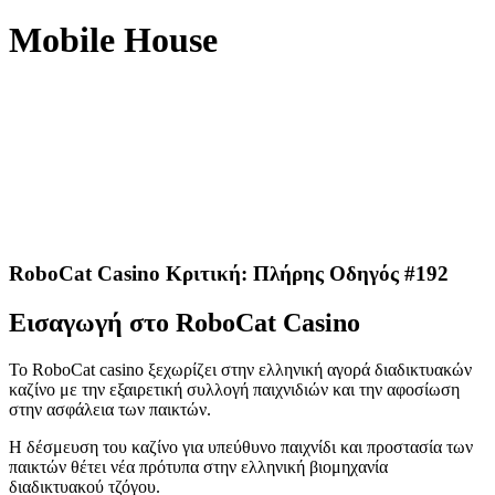
Mobile House
RoboCat Casino Κριτική: Πλήρης Οδηγός #192
Εισαγωγή στο RoboCat Casino
Το RoboCat casino ξεχωρίζει στην ελληνική αγορά διαδικτυακών
καζίνο με την εξαιρετική συλλογή παιχνιδιών και την αφοσίωση
στην ασφάλεια των παικτών.
Η δέσμευση του καζίνο για υπεύθυνο παιχνίδι και προστασία των
παικτών θέτει νέα πρότυπα στην ελληνική βιομηχανία
διαδικτυακού τζόγου.