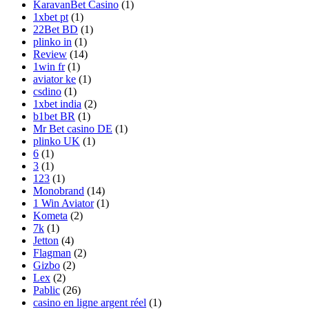
KaravanBet Casino
(1)
1xbet pt
(1)
22Bet BD
(1)
plinko in
(1)
Review
(14)
1win fr
(1)
aviator ke
(1)
csdino
(1)
1xbet india
(2)
b1bet BR
(1)
Mr Bet casino DE
(1)
plinko UK
(1)
6
(1)
3
(1)
123
(1)
Monobrand
(14)
1 Win Aviator
(1)
Kometa
(2)
7k
(1)
Jetton
(4)
Flagman
(2)
Gizbo
(2)
Lex
(2)
Pablic
(26)
casino en ligne argent réel
(1)