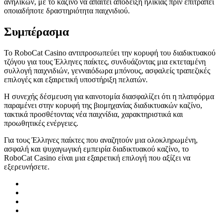
ανηλίκων, με το καζίνο να απαιτεί απόδειξη ηλικίας πριν επιτραπεί
οποιαδήποτε δραστηριότητα παιχνιδιού.
Συμπέρασμα
Το RoboCat Casino αντιπροσωπεύει την κορυφή του διαδικτυακού
τζόγου για τους Έλληνες παίκτες, συνδυάζοντας μια εκτεταμένη
συλλογή παιχνιδιών, γενναιόδωρα μπόνους, ασφαλείς τραπεζικές
επιλογές και εξαιρετική υποστήριξη πελατών.
Η συνεχής δέσμευση για καινοτομία διασφαλίζει ότι η πλατφόρμα
παραμένει στην κορυφή της βιομηχανίας διαδικτυακών καζίνο,
τακτικά προσθέτοντας νέα παιχνίδια, χαρακτηριστικά και
προωθητικές ενέργειες.
Για τους Έλληνες παίκτες που αναζητούν μια ολοκληρωμένη,
ασφαλή και ψυχαγωγική εμπειρία διαδικτυακού καζίνο, το
RoboCat Casino είναι μια εξαιρετική επιλογή που αξίζει να
εξερευνήσετε.