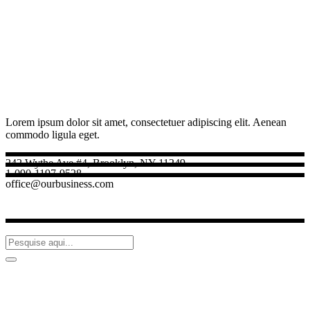
Lorem ipsum dolor sit amet, consectetuer adipiscing elit. Aenean
commodo ligula eget.
242 Wythe Ave #4, Brooklyn, NY 11249
1-090-1197-9528
office@ourbusiness.com