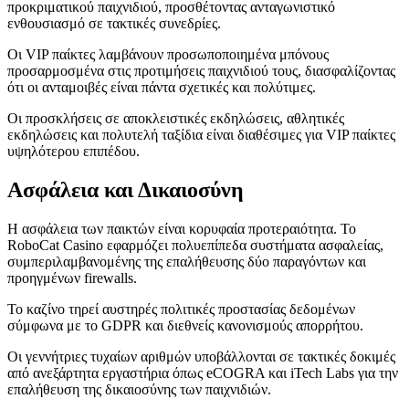
προκριματικού παιχνιδιού, προσθέτοντας ανταγωνιστικό
ενθουσιασμό σε τακτικές συνεδρίες.
Οι VIP παίκτες λαμβάνουν προσωποποιημένα μπόνους
προσαρμοσμένα στις προτιμήσεις παιχνιδιού τους, διασφαλίζοντας
ότι οι ανταμοιβές είναι πάντα σχετικές και πολύτιμες.
Οι προσκλήσεις σε αποκλειστικές εκδηλώσεις, αθλητικές
εκδηλώσεις και πολυτελή ταξίδια είναι διαθέσιμες για VIP παίκτες
υψηλότερου επιπέδου.
Ασφάλεια και Δικαιοσύνη
Η ασφάλεια των παικτών είναι κορυφαία προτεραιότητα. Το
RoboCat Casino εφαρμόζει πολυεπίπεδα συστήματα ασφαλείας,
συμπεριλαμβανομένης της επαλήθευσης δύο παραγόντων και
προηγμένων firewalls.
Το καζίνο τηρεί αυστηρές πολιτικές προστασίας δεδομένων
σύμφωνα με το GDPR και διεθνείς κανονισμούς απορρήτου.
Οι γεννήτριες τυχαίων αριθμών υποβάλλονται σε τακτικές δοκιμές
από ανεξάρτητα εργαστήρια όπως eCOGRA και iTech Labs για την
επαλήθευση της δικαιοσύνης των παιχνιδιών.