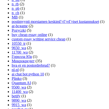
n_rb
(2)
n_pb
(1)
n_ch
(1)
MB
(1)
postimyynti morsiamen keskimГ¤Г¤rГ¤iset kustannukset
(1)
ar-bcgame
(2)
Pozyczki
(5)
buy cheap essay online
(1)
custom essay writing service cheap
(1)
10550_tr
(1)
9650_wa
(2)
11700_wa
(2)
Горилла Юа
(1)
Микрокредит
(35)
hva er en postordrebrud?
(1)
nl-nl
(1)
ai chat bot python 10
(1)
Plinko
(3)
Quantum AI
(1)
9500_wa
(2)
11400_wa
(2)
betify
(1)
9890_wa
(2)
9915_wa
(1)