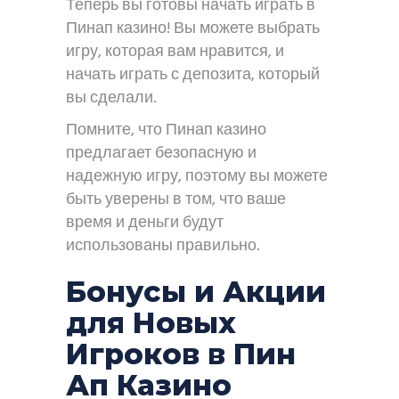
Теперь вы готовы начать играть в
Пинап казино! Вы можете выбрать
игру, которая вам нравится, и
начать играть с депозита, который
вы сделали.
Помните, что Пинап казино
предлагает безопасную и
надежную игру, поэтому вы можете
быть уверены в том, что ваше
время и деньги будут
использованы правильно.
Бонусы и Акции
для Новых
Игроков в Пин
Ап Казино