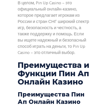
В целом, Pin Up Casino – это
официальный онлайн-казино,
которое предлагает игрокам из
России и стран СНГ широкий спектр
игр, безопасность и честность, а
также поддержку и помощь. Если
вы ищете надежный и безопасный
способ играть на деньги, то Pin Up
Casino – это отличный выбор.
Преимущества и
Функции Пин Ап
Онлайн Казино
Преимущества Пин
Ап Онлайн Казино