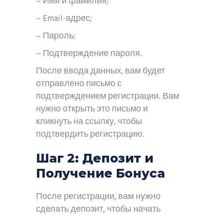
– Имя и фамилия;
– Email-адрес;
– Пароль;
– Подтверждение пароля.
После ввода данных, вам будет
отправлено письмо с
подтверждением регистрации. Вам
нужно открыть это письмо и
кликнуть на ссылку, чтобы
подтвердить регистрацию.
Шаг 2: Депозит и
Получение Бонуса
После регистрации, вам нужно
сделать депозит, чтобы начать