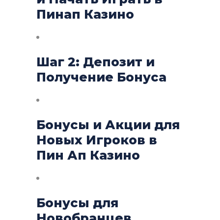
Пинап Казино
Шаг 2: Депозит и
Получение Бонуса
Бонусы и Акции для
Новых Игроков в
Пин Ап Казино
Бонусы для
Новобранцев