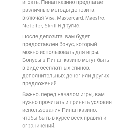
играть. Пинап казино предлагает
различные методы депозита,
включая Visa, Mastercard, Maestro,
Neteller, Skrill и другие.
После депозита, вам будет
предоставлен бонус, который
можно использовать для игры.
Бонусы в Пинап казино могут быть
в виде бесплатных спинов,
дополнительных денег или других
предложений.
Важно: перед началом игры, вам
нужно прочитать и принять условия
использования Пинап казино,
чтобы быть в курсе всех правил и
ограничений.