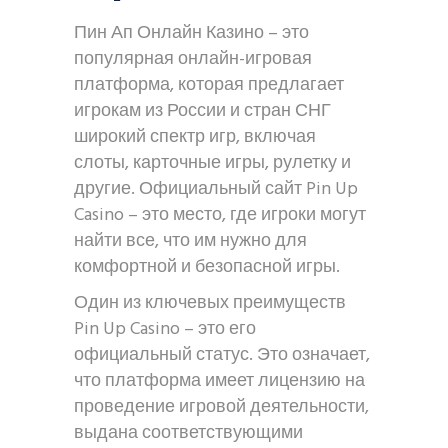
Пин Ап Онлайн Казино – это
популярная онлайн-игровая
платформа, которая предлагает
игрокам из России и стран СНГ
широкий спектр игр, включая
слоты, карточные игры, рулетку и
другие. Официальный сайт Pin Up
Casino – это место, где игроки могут
найти все, что им нужно для
комфортной и безопасной игры.
Один из ключевых преимуществ
Pin Up Casino – это его
официальный статус. Это означает,
что платформа имеет лицензию на
проведение игровой деятельности,
выдана соответствующими