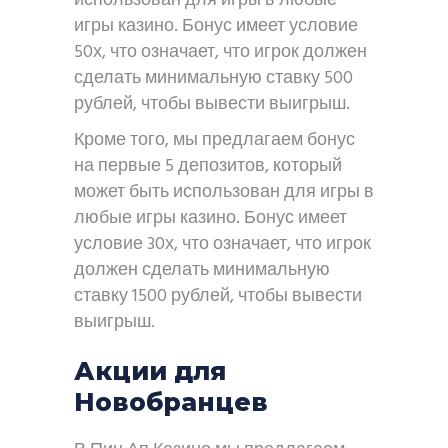
использован для игры в любые
игры казино. Бонус имеет условие
50х, что означает, что игрок должен
сделать минимальную ставку 500
рублей, чтобы вывести выигрыш.
Кроме того, мы предлагаем бонус
на первые 5 депозитов, который
может быть использован для игры в
любые игры казино. Бонус имеет
условие 30х, что означает, что игрок
должен сделать минимальную
ставку 1500 рублей, чтобы вывести
выигрыш.
Акции для
Новобранцев