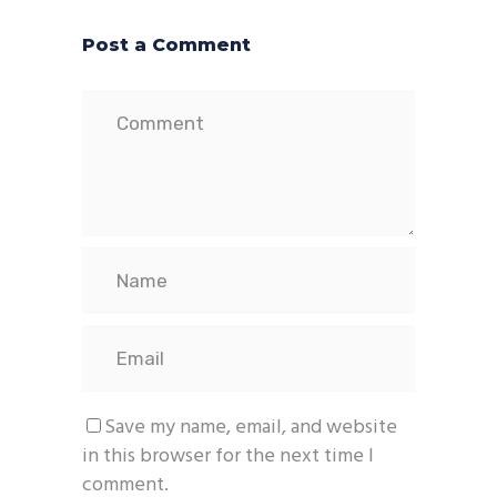
Post a Comment
Save my name, email, and website
in this browser for the next time I
comment.