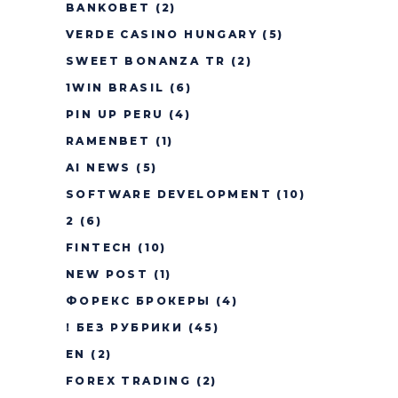
BANKOBET
(2)
VERDE CASINO HUNGARY
(5)
SWEET BONANZA TR
(2)
1WIN BRASIL
(6)
PIN UP PERU
(4)
RAMENBET
(1)
AI NEWS
(5)
SOFTWARE DEVELOPMENT
(10)
2
(6)
FINTECH
(10)
NEW POST
(1)
ФОРЕКС БРОКЕРЫ
(4)
! БЕЗ РУБРИКИ
(45)
EN
(2)
FOREX TRADING
(2)