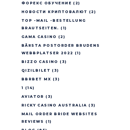
ФОРЕКС ОБУЧЕНИЕ
(2)
НОВОСТИ КРИПТОВАЛЮТ
(2)
TOP -MAIL -BESTELLUNG
BRAUTSEITEN.
(1)
GAMA CASINO
(2)
BÃ¤STA POSTORDER BRUDENS
WEBBPLATSER 2022
(1)
BIZZO CASINO
(3)
QIZILBILET
(3)
BBRBET MX
(3)
1
(14)
AVIATOR
(3)
RICKY CASINO AUSTRALIA
(3)
MAIL ORDER BRIDE WEBSITES
REVIEWS
(1)