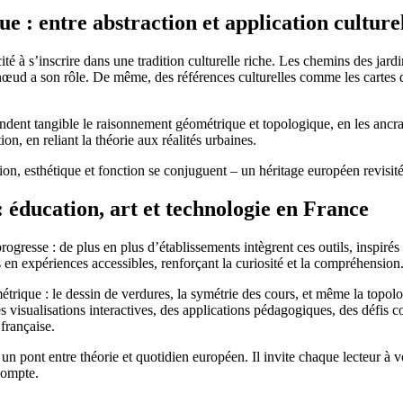
 : entre abstraction et application culture
 à s’inscrire dans une tradition culturelle riche. Les chemins des jardin
œud a son rôle. De même, des références culturelles comme les cartes de 
endent tangible le raisonnement géométrique et topologique, en les ancran
on, en reliant la théorie aux réalités urbaines.
on, esthétique et fonction se conjuguent – un héritage européen revisité
: éducation, art et technologie en France
ogresse : de plus en plus d’établissements intègrent ces outils, inspir
n expériences accessibles, renforçant la curiosité et la compréhension
métrique : le dessin de verdures, la symétrie des cours, et même la topolo
des visualisations interactives, des applications pédagogiques, des dé
française.
t un pont entre théorie et quotidien européen. Il invite chaque lecteur à 
compte.