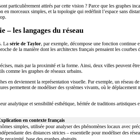
nt particulièrement attirés par cette vision ? Parce que les graphes inca
n en morceaux simples, et la topologie qui redéfinit l’espace sans dist
op.
ie – les langages du réseau
s. La
série de Taylor
, par exemple, décompose une fonction continue 
che de la manière dont les architectes français pensaient les courbes 
écises, mais par la proximité et la forme. Ainsi, deux villes peuvent être 
tils comme les graphes de réseaux urbains.
hes en deviennent la représentation visuelle. Par exemple, un réseau de m
ures permettent de modéliser des systèmes vivants, où le déplacement n’e
ueur analytique et sensibilité esthétique, héritée de traditions artistiqu
xplication en contexte français
ômes simples, utilisée pour analyser des phénomènes locaux avec préc
indépendante des distances strictes – essentielle pour modéliser des résea
 proximité, base des graphes abstraits.