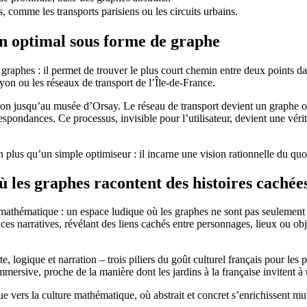
, comme les transports parisiens ou les circuits urbains.
in optimal sous forme de graphe
 graphes : il permet de trouver le plus court chemin entre deux points d
on ou les réseaux de transport de l’Île-de-France.
yon jusqu’au musée d’Orsay. Le réseau de transport devient un graphe où
rrespondances. Ce processus, invisible pour l’utilisateur, devient une vé
en plus qu’un simple optimiseur : il incarne une vision rationnelle du quot
 les graphes racontent des histoires cachée
mathématique : un espace ludique où les graphes ne sont pas seulement d
ces narratives, révélant des liens cachés entre personnages, lieux ou ob
e, logique et narration – trois piliers du goût culturel français pour les
immersive, proche de la manière dont les jardins à la française invitent
que vers la culture mathématique, où abstrait et concret s’enrichissent m