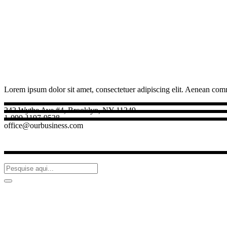
Lorem ipsum dolor sit amet, consectetuer adipiscing elit. Aenean com
242 Wythe Ave #4, Brooklyn, NY 11249
1-090-1197-9528
office@ourbusiness.com