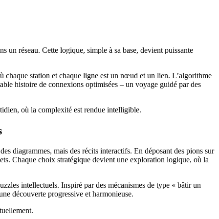
ans un réseau. Cette logique, simple à sa base, devient puissante
 chaque station et chaque ligne est un nœud et un lien. L’algorithme
ritable histoire de connexions optimisées – un voyage guidé par des
idien, où la complexité est rendue intelligible.
s
es diagrammes, mais des récits interactifs. En déposant des pions sur
jets. Chaque choix stratégique devient une exploration logique, où la
 puzzles intellectuels. Inspiré par des mécanismes de type « bâtir un
 à une découverte progressive et harmonieuse.
utuellement.