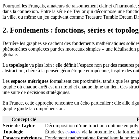
Pourquoi les Français, amateurs de raisonnement clair et d’harmonie, so
dans la connexion. Entre la série de Taylor qui décompose une fonctio
la ville, ou même un jeu captivant comme Treasure Tumble Dream Dr
2. Fondements : fonctions, séries et topolog
Derrière les graphes se cachent des fondements mathématiques solide
phénomènes complexes par des morceaux simples – une idéalisation pro
globale.
La
topologie
va plus loin : elle définit l’espace non par des mesures pr
abstraction, chère à la pensée géométrique européenne, inspire des ou
Les
espaces métriques
formalisent ces proximités, tandis que les grap
graphe où chaque arrêt est un nœud et chaque ligne un lien. Ces struct
une suite de décisions stratégiques.
En France, cette approche rencontre un écho particulier : elle allie rig
graphe guide la compréhension.
Concept clé
E
Série de Taylor
Décomposition d’une fonction continue en polyn
Topologie
Étude des
espaces
via la proximité et la forme, 
Espaces métriques
Fondement mathématique formalisant la notion de