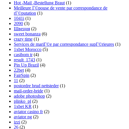
Hot -Mail -Bestellung Braut
(1)
Meilleure Г©pouse de vente par correspondance de
rГ©putation
(1)
1041i
(1)
2090
(3)
Швеция
(2)
sweet bonanza
(6)
crazy time
(1)
Services de mariГ©e par correspondance supГ©rieures
(1)
1xbet Morocco
(5)
casibom tr
(4)
result_1743
(1)
Pin Up Brazil
(4)
22bet
(4)
FairSpin
(2)
11
(2)
postordre brud nettsteder
(1)
mail-order-bride
(1)
adobe photoshop
(2)
plinko_pl
(2)
1xbet KR
(1)
aviator casino fr
(2)
aviator ng
(2)
izzi
(2)
26
(2)