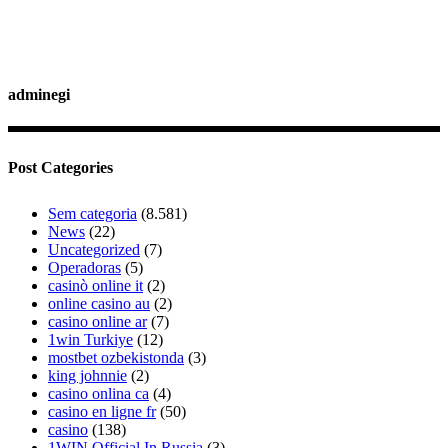
adminegi
Post Categories
Sem categoria
(8.581)
News
(22)
Uncategorized
(7)
Operadoras
(5)
casinò online it
(2)
online casino au
(2)
casino online ar
(7)
1win Turkiye
(12)
mostbet ozbekistonda
(3)
king johnnie
(2)
casino onlina ca
(4)
casino en ligne fr
(50)
casino
(138)
1WIN Official In Russia
(3)