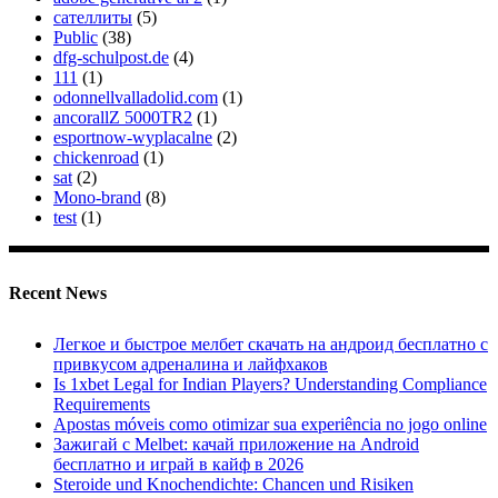
сателлиты
(5)
Public
(38)
dfg-schulpost.de
(4)
111
(1)
odonnellvalladolid.com
(1)
ancorallZ 5000TR2
(1)
esportnow-wyplacalne
(2)
chickenroad
(1)
sat
(2)
Mono-brand
(8)
test
(1)
Recent News
Легкое и быстрое мелбет скачать на андроид бесплатно с
привкусом адреналина и лайфхаков
Is 1xbet Legal for Indian Players? Understanding Compliance
Requirements
Apostas móveis como otimizar sua experiência no jogo online
Зажигай с Melbet: качай приложение на Android
бесплатно и играй в кайф в 2026
Steroide und Knochendichte: Chancen und Risiken