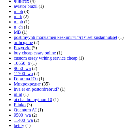
Финтех
(4)
aviator brazil
(1)
n_bh
(3)
n_rb
(2)
n_pb
(1)
n_ch
(1)
MB
(1)
postimyynti morsiamen keskimГ¤Г¤rГ¤iset kustannukset
(1)
ar-bcgame
(2)
Pozyczki
(5)
buy cheap essay online
(1)
custom essay writing service cheap
(1)
10550_tr
(1)
9650_wa
(2)
11700_wa
(2)
Горилла Юа
(1)
Микрокредит
(35)
hva er en postordrebrud?
(1)
nl-nl
(1)
ai chat bot python 10
(1)
Plinko
(3)
Quantum AI
(1)
9500_wa
(2)
11400_wa
(2)
betify
(1)