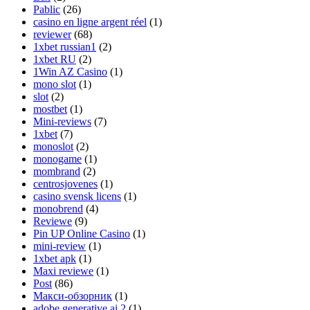
Pablic
(26)
casino en ligne argent réel
(1)
reviewer
(68)
1xbet russian1
(2)
1xbet RU
(2)
1Win AZ Casino
(1)
mono slot
(1)
slot
(2)
mostbet
(1)
Mini-reviews
(7)
1xbet
(7)
monoslot
(2)
monogame
(1)
mombrand
(2)
centrosjovenes
(1)
casino svensk licens
(1)
monobrend
(4)
Reviewe
(9)
Pin UP Online Casino
(1)
mini-review
(1)
1xbet apk
(1)
Maxi reviewe
(1)
Post
(86)
Макси-обзорник
(1)
adobe generative ai 2
(1)