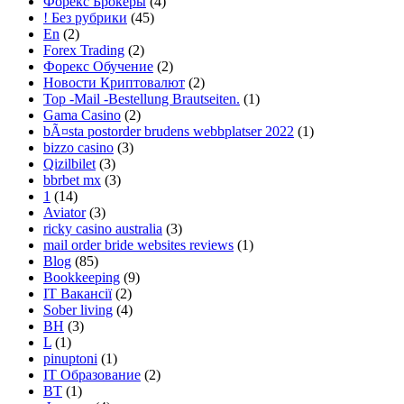
Форекс Брокеры
(4)
! Без рубрики
(45)
En
(2)
Forex Trading
(2)
Форекс Обучение
(2)
Новости Криптовалют
(2)
Top -Mail -Bestellung Brautseiten.
(1)
Gama Casino
(2)
bÃ¤sta postorder brudens webbplatser 2022
(1)
bizzo casino
(3)
Qizilbilet
(3)
bbrbet mx
(3)
1
(14)
Aviator
(3)
ricky casino australia
(3)
mail order bride websites reviews
(1)
Blog
(85)
Bookkeeping
(9)
IT Вакансії
(2)
Sober living
(4)
BH
(3)
L
(1)
pinuptoni
(1)
IT Образование
(2)
BT
(1)