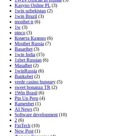
Kasyno Online PL
(3)
1win uzbekistan
(2)
1win Brazil
(3)
mostbet tr
(6)
1w
(3)
pinco
(3)
Комета Казино
(6)
Mostbet Russia
(7)
Basaribet
(3)
1win India
(15)
1xbet Russian
(6)
Masalbet
(2)
1winRussia
(6)
Bankobet
(2)
verde casino hungary
(5)
sweet bonanza TR
(2)
1Win Brasil
(6)
Pin Up Peru
(4)
Ramenbet
(1)
AI News
(5)
Software development
(10)
2
(6)
FinTech
(10)
New Post
(1)