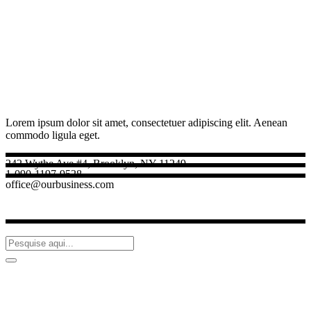
Lorem ipsum dolor sit amet, consectetuer adipiscing elit. Aenean
commodo ligula eget.
242 Wythe Ave #4, Brooklyn, NY 11249
1-090-1197-9528
office@ourbusiness.com