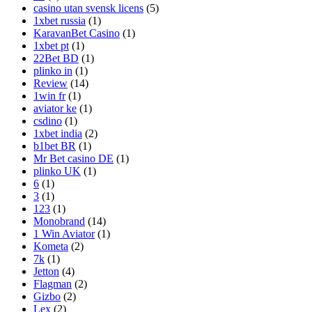
casino utan svensk licens
(5)
1xbet russia
(1)
KaravanBet Casino
(1)
1xbet pt
(1)
22Bet BD
(1)
plinko in
(1)
Review
(14)
1win fr
(1)
aviator ke
(1)
csdino
(1)
1xbet india
(2)
b1bet BR
(1)
Mr Bet casino DE
(1)
plinko UK
(1)
6
(1)
3
(1)
123
(1)
Monobrand
(14)
1 Win Aviator
(1)
Kometa
(2)
7k
(1)
Jetton
(4)
Flagman
(2)
Gizbo
(2)
Lex
(2)