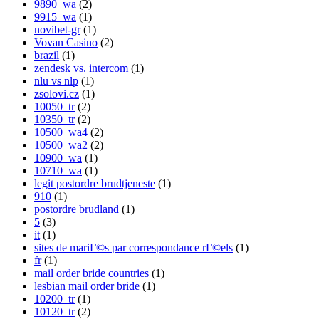
9890_wa
(2)
9915_wa
(1)
novibet-gr
(1)
Vovan Casino
(2)
brazil
(1)
zendesk vs. intercom
(1)
nlu vs nlp
(1)
zsolovi.cz
(1)
10050_tr
(2)
10350_tr
(2)
10500_wa4
(2)
10500_wa2
(2)
10900_wa
(1)
10710_wa
(1)
legit postordre brudtjeneste
(1)
910
(1)
postordre brudland
(1)
5
(3)
it
(1)
sites de mariГ©s par correspondance rГ©els
(1)
fr
(1)
mail order bride countries
(1)
lesbian mail order bride
(1)
10200_tr
(1)
10120_tr
(2)