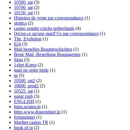
10500_sat
(3)
10700_sat
(2)
10150_sat
(1)
Histoires de vente par correspondance
(1)
slottica
(2)
casino zonder crucks netherlands
(4)
Qu'est-ce qu'une mariГ©e par correspondance
(1)
The_Evolution
(1)
624
(3)
Mail bestellen Brautgeschichten
(1)
Beste Mail -Bestellung Brautagentur
(1)
Slots
(5)
1xbet Korea
(2)
mail on order bride
(1)
se
(5)
10500_sat2
(2)
10600_prod2
(2)
10525_sat
(1)
sugar rush
(3)
ENGLISH
(1)
https.aviator.in
(1)
https.www.dragontiger.in
(1)
fortunetiger
(1)
Maribet casino TR
(1)
book of ra
(2)