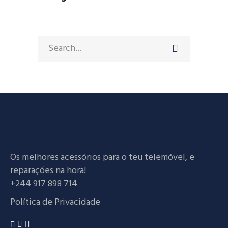
Search
for:
Os melhores acessórios para o teu telemóvel, e
reparações na hora!
+244 917 898 714
Política de Privacidade