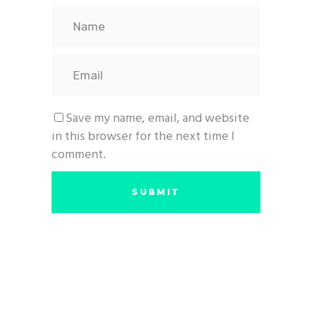
Save my name, email, and website
in this browser for the next time I
comment.