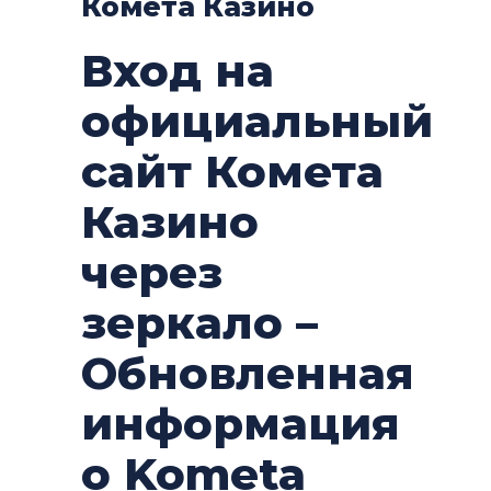
Комета Казино
Вход на
официальный
сайт Комета
Казино
через
зеркало –
Обновленная
информация
о Kometa