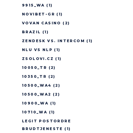
9915_WA
(1)
NOVIBET-GR
(1)
VOVAN CASINO
(2)
BRAZIL
(1)
ZENDESK VS. INTERCOM
(1)
NLU VS NLP
(1)
ZSOLOVI.CZ
(1)
10050_TR
(2)
10350_TR
(2)
10500_WA4
(2)
10500_WA2
(2)
10900_WA
(1)
10710_WA
(1)
LEGIT POSTORDRE
BRUDTJENESTE
(1)