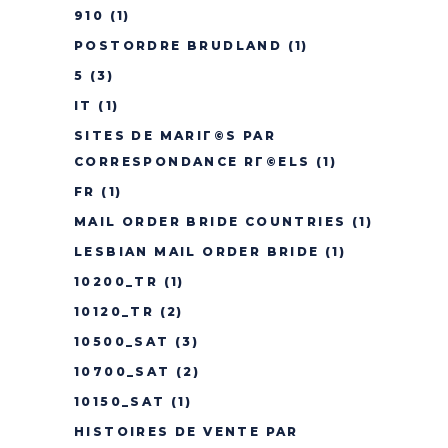
910
(1)
POSTORDRE BRUDLAND
(1)
5
(3)
IT
(1)
SITES DE MARIГ©S PAR
CORRESPONDANCE RГ©ELS
(1)
FR
(1)
MAIL ORDER BRIDE COUNTRIES
(1)
LESBIAN MAIL ORDER BRIDE
(1)
10200_TR
(1)
10120_TR
(2)
10500_SAT
(3)
10700_SAT
(2)
10150_SAT
(1)
HISTOIRES DE VENTE PAR