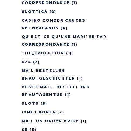
CORRESPONDANCE
(1)
SLOTTICA
(2)
CASINO ZONDER CRUCKS
NETHERLANDS
(4)
QU'EST-CE QU'UNE MARIГ©E PAR
CORRESPONDANCE
(1)
THE_EVOLUTION
(1)
624
(3)
MAIL BESTELLEN
BRAUTGESCHICHTEN
(1)
BESTE MAIL -BESTELLUNG
BRAUTAGENTUR
(1)
SLOTS
(5)
1XBET KOREA
(2)
MAIL ON ORDER BRIDE
(1)
SE
(5)