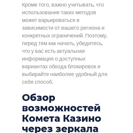
Кроме того, важно учитывать, что
использование таких методов
может варьироваться в
зависимости от вашего региона и
конкретных ограничений. Поэтому,
перед тем как начать, убедитесь,
что у вас есть актуальная
информация о доступных
вариантах обхода блокировок и
выбирайте наиболее удобный для
себя способ.
Обзор
возможностей
Комета Казино
через зеркала