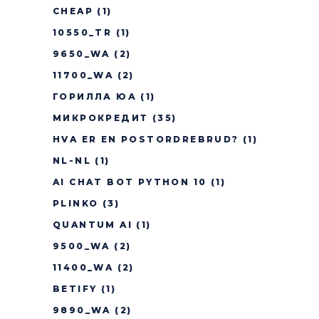
CHEAP
(1)
10550_TR
(1)
9650_WA
(2)
11700_WA
(2)
ГОРИЛЛА ЮА
(1)
МИКРОКРЕДИТ
(35)
HVA ER EN POSTORDREBRUD?
(1)
NL-NL
(1)
AI CHAT BOT PYTHON 10
(1)
PLINKO
(3)
QUANTUM AI
(1)
9500_WA
(2)
11400_WA
(2)
BETIFY
(1)
9890_WA
(2)