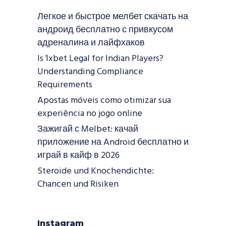
Легкое и быстрое мелбет скачать на
андроид бесплатно с привкусом
адреналина и лайфхаков
Is 1xbet Legal for Indian Players?
Understanding Compliance
Requirements
Apostas móveis como otimizar sua
experiência no jogo online
Зажигай с Melbet: качай
приложение на Android бесплатно и
играй в кайф в 2026
Steroide und Knochendichte:
Chancen und Risiken
Instagram