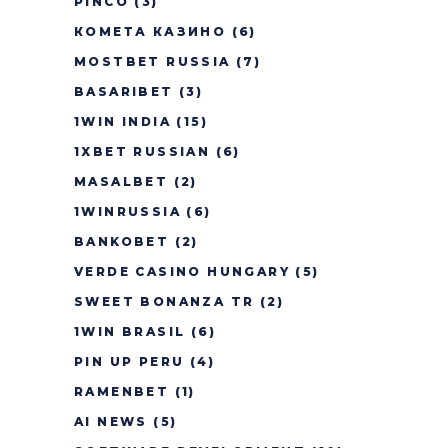
PINCO
(3)
КОМЕТА КАЗИНО
(6)
MOSTBET RUSSIA
(7)
BASARIBET
(3)
1WIN INDIA
(15)
1XBET RUSSIAN
(6)
MASALBET
(2)
1WINRUSSIA
(6)
BANKOBET
(2)
VERDE CASINO HUNGARY
(5)
SWEET BONANZA TR
(2)
1WIN BRASIL
(6)
PIN UP PERU
(4)
RAMENBET
(1)
AI NEWS
(5)