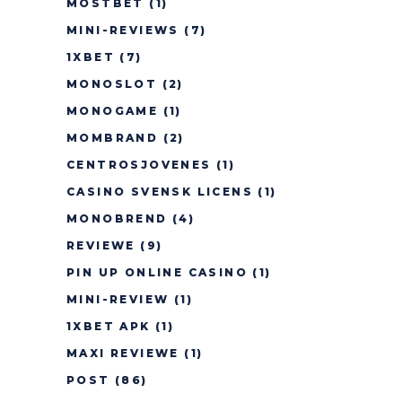
MOSTBET
(1)
MINI-REVIEWS
(7)
1XBET
(7)
MONOSLOT
(2)
MONOGAME
(1)
MOMBRAND
(2)
CENTROSJOVENES
(1)
CASINO SVENSK LICENS
(1)
MONOBREND
(4)
REVIEWE
(9)
PIN UP ONLINE CASINO
(1)
MINI-REVIEW
(1)
1XBET APK
(1)
MAXI REVIEWE
(1)
POST
(86)