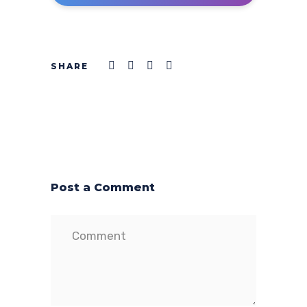
Post a Comment