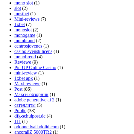
mono slot
(1)
slot
(2)
mostbet
(1)
Mini-reviews
(7)
1xbet
(7)
monoslot
(2)
monogame
(1)
mombrand
(2)
centrosjovenes
(1)
casino svensk licens
(1)
monobrend
(4)
Reviewe
(9)
Pin UP Online Casino
(1)
mini-review
(1)
1xbet apk
(1)
Maxi reviewe
(1)
Post
(86)
Макси-обзорник
(1)
adobe generative ai 2
(1)
сателлиты
(5)
Public
(38)
dfg-schulpost.de
(4)
111
(1)
odonnellvalladolid.com
(1)
ancorallZ 5000TR2
(1)