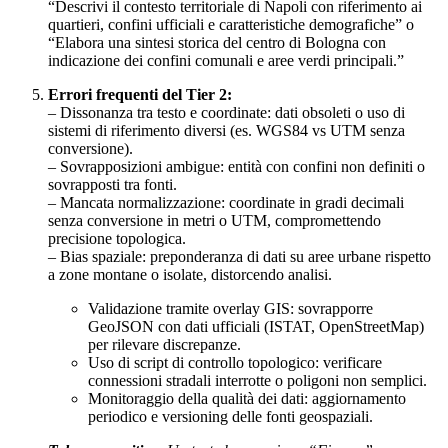
“Descrivi il contesto territoriale di Napoli con riferimento ai
quartieri, confini ufficiali e caratteristiche demografiche” o
“Elabora una sintesi storica del centro di Bologna con
indicazione dei confini comunali e aree verdi principali.”
Errori frequenti del Tier 2:
– Dissonanza tra testo e coordinate: dati obsoleti o uso di
sistemi di riferimento diversi (es. WGS84 vs UTM senza
conversione).
– Sovrapposizioni ambigue: entità con confini non definiti o
sovrapposti tra fonti.
– Mancata normalizzazione: coordinate in gradi decimali
senza conversione in metri o UTM, compromettendo
precisione topologica.
– Bias spaziale: preponderanza di dati su aree urbane rispetto
a zone montane o isolate, distorcendo analisi.
Validazione tramite overlay GIS: sovrapporre
GeoJSON con dati ufficiali (ISTAT, OpenStreetMap)
per rilevare discrepanze.
Uso di script di controllo topologico: verificare
connessioni stradali interrotte o poligoni non semplici.
Monitoraggio della qualità dei dati: aggiornamento
periodico e versioning delle fonti geospaziali.