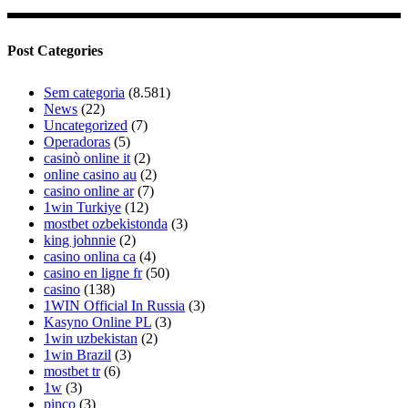
Post Categories
Sem categoria
(8.581)
News
(22)
Uncategorized
(7)
Operadoras
(5)
casinò online it
(2)
online casino au
(2)
casino online ar
(7)
1win Turkiye
(12)
mostbet ozbekistonda
(3)
king johnnie
(2)
casino onlina ca
(4)
casino en ligne fr
(50)
casino
(138)
1WIN Official In Russia
(3)
Kasyno Online PL
(3)
1win uzbekistan
(2)
1win Brazil
(3)
mostbet tr
(6)
1w
(3)
pinco
(3)