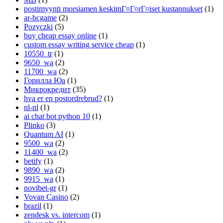
postimyynti morsiamen keskimГ¤Г¤rГ¤iset kustannukset
(1)
ar-bcgame
(2)
Pozyczki
(5)
buy cheap essay online
(1)
custom essay writing service cheap
(1)
10550_tr
(1)
9650_wa
(2)
11700_wa
(2)
Горилла Юа
(1)
Микрокредит
(35)
hva er en postordrebrud?
(1)
nl-nl
(1)
ai chat bot python 10
(1)
Plinko
(3)
Quantum AI
(1)
9500_wa
(2)
11400_wa
(2)
betify
(1)
9890_wa
(2)
9915_wa
(1)
novibet-gr
(1)
Vovan Casino
(2)
brazil
(1)
zendesk vs. intercom
(1)