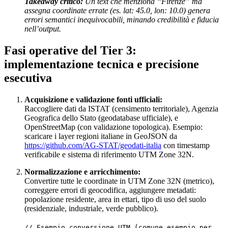
Takeaway critico:
Un text che menziona “Firenze” ma
assegna coordinate errate (es. lat: 45.0, lon: 10.0) genera
errori semantici inequivocabili, minando credibilità e fiducia
nell’output.
Fasi operative del Tier 3:
implementazione tecnica e precisione
esecutiva
Acquisizione e validazione fonti ufficiali:
Raccogliere dati da ISTAT (censimento territoriale), Agenzia
Geografica dello Stato (geodatabase ufficiale), e
OpenStreetMap (con validazione topologica). Esempio:
scaricare i layer regioni italiane in GeoJSON da
https://github.com/AG-STAT/geodati-italia
con timestamp
verificabile e sistema di riferimento UTM Zone 32N.
Normalizzazione e arricchimento:
Convertire tutte le coordinate in UTM Zone 32N (metrico),
correggere errori di geocodifica, aggiungere metadati:
popolazione residente, area in ettari, tipo di uso del suolo
(residenziale, industriale, verde pubblico).
// Esempio conversione UTM (comune esempio per