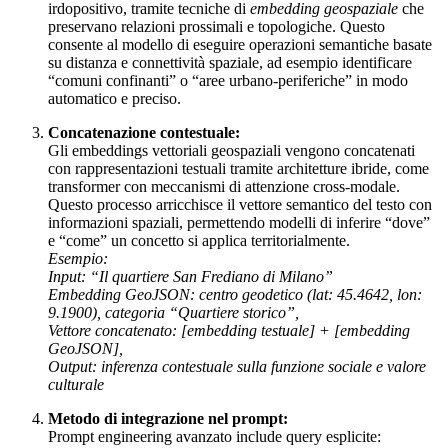
irdopositivo, tramite tecniche di
embedding geospaziale
che
preservano relazioni prossimali e topologiche. Questo
consente al modello di eseguire operazioni semantiche basate
su distanza e connettività spaziale, ad esempio identificare
“comuni confinanti” o “aree urbano-periferiche” in modo
automatico e preciso.
Concatenazione contestuale:
Gli embeddings vettoriali geospaziali vengono concatenati
con rappresentazioni testuali tramite architetture ibride, come
transformer con meccanismi di attenzione cross-modale.
Questo processo arricchisce il vettore semantico del testo con
informazioni spaziali, permettendo modelli di inferire “dove”
e “come” un concetto si applica territorialmente.
Esempio:
Input: “Il quartiere San Frediano di Milano”
Embedding GeoJSON: centro geodetico (lat: 45.4642, lon:
9.1900), categoria “Quartiere storico”,
Vettore concatenato: [embedding testuale] + [embedding
GeoJSON],
Output: inferenza contestuale sulla funzione sociale e valore
culturale
Metodo di integrazione nel prompt:
Prompt engineering avanzato include query esplicite: