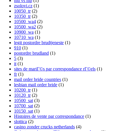
nlu vs nlp
(1)
zsolovi.cz
(1)
10050_tr
(2)
10350_tr
(2)
10500_wa4
(2)
10500_wa2
(2)
10900_wa
(1)
10710_wa
(1)
legit postordre brudtjeneste
(1)
910
(1)
postordre brudland
(1)
5
(3)
it
(1)
sites de mariГ©s par correspondance rГ©els
(1)
fr
(1)
mail order bride countries
(1)
lesbian mail order bride
(1)
10200_tr
(1)
10120_tr
(2)
10500_sat
(3)
10700_sat
(2)
10150_sat
(1)
Histoires de vente par correspondance
(1)
slottica
(2)
casino zonder crucks netherlands
(4)