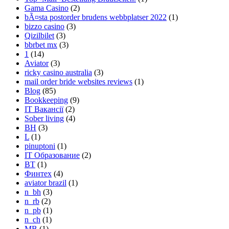
Gama Casino
(2)
bÃ¤sta postorder brudens webbplatser 2022
(1)
bizzo casino
(3)
Qizilbilet
(3)
bbrbet mx
(3)
1
(14)
Aviator
(3)
ricky casino australia
(3)
mail order bride websites reviews
(1)
Blog
(85)
Bookkeeping
(9)
IT Вакансії
(2)
Sober living
(4)
BH
(3)
L
(1)
pinuptoni
(1)
IT Образование
(2)
BT
(1)
Финтех
(4)
aviator brazil
(1)
n_bh
(3)
n_rb
(2)
n_pb
(1)
n_ch
(1)
MB
(1)