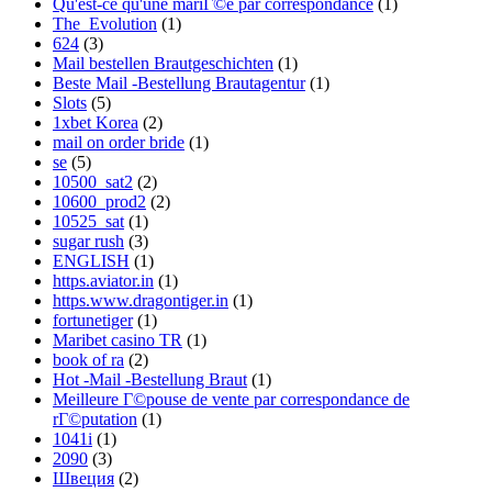
Qu'est-ce qu'une mariГ©e par correspondance
(1)
The_Evolution
(1)
624
(3)
Mail bestellen Brautgeschichten
(1)
Beste Mail -Bestellung Brautagentur
(1)
Slots
(5)
1xbet Korea
(2)
mail on order bride
(1)
se
(5)
10500_sat2
(2)
10600_prod2
(2)
10525_sat
(1)
sugar rush
(3)
ENGLISH
(1)
https.aviator.in
(1)
https.www.dragontiger.in
(1)
fortunetiger
(1)
Maribet casino TR
(1)
book of ra
(2)
Hot -Mail -Bestellung Braut
(1)
Meilleure Г©pouse de vente par correspondance de
rГ©putation
(1)
1041i
(1)
2090
(3)
Швеция
(2)