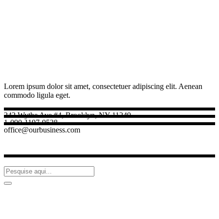
Lorem ipsum dolor sit amet, consectetuer adipiscing elit. Aenean
commodo ligula eget.
242 Wythe Ave #4, Brooklyn, NY 11249
1-090-1197-9528
office@ourbusiness.com