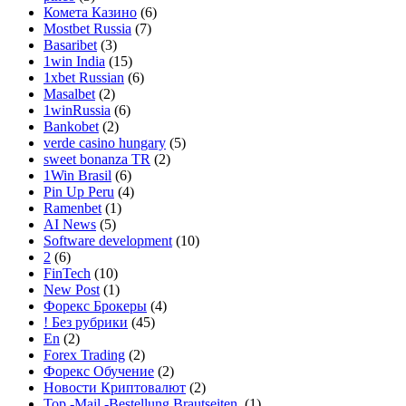
Комета Казино
(6)
Mostbet Russia
(7)
Basaribet
(3)
1win India
(15)
1xbet Russian
(6)
Masalbet
(2)
1winRussia
(6)
Bankobet
(2)
verde casino hungary
(5)
sweet bonanza TR
(2)
1Win Brasil
(6)
Pin Up Peru
(4)
Ramenbet
(1)
AI News
(5)
Software development
(10)
2
(6)
FinTech
(10)
New Post
(1)
Форекс Брокеры
(4)
! Без рубрики
(45)
En
(2)
Forex Trading
(2)
Форекс Обучение
(2)
Новости Криптовалют
(2)
Top -Mail -Bestellung Brautseiten.
(1)