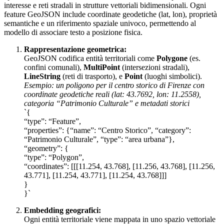
interesse e reti stradali in strutture vettoriali bidimensionali. Ogni
feature GeoJSON include coordinate geodetiche (lat, lon), proprietà
semantiche e un riferimento spaziale univoco, permettendo al
modello di associare testo a posizione fisica.
Rappresentazione geometrica:
GeoJSON codifica entità territoriali come
Polygone
(es.
confini comunali),
MultiPoint
(intersezioni stradali),
LineString
(reti di trasporto), e
Point
(luoghi simbolici).
Esempio: un poligono per il centro storico di Firenze con
coordinate geodetiche reali (lat: 43.7692, lon: 11.2558),
categoria “Patrimonio Culturale” e metadati storici
`{
“type”: “Feature”,
“properties”: {“name”: “Centro Storico”, “category”:
“Patrimonio Culturale”, “type”: “area urbana”},
“geometry”: {
“type”: “Polygon”,
“coordinates”: [[[11.254, 43.768], [11.256, 43.768], [11.256,
43.771], [11.254, 43.771], [11.254, 43.768]]]
}
}`
Embedding geografici:
Ogni entità territoriale viene mappata in uno spazio vettoriale