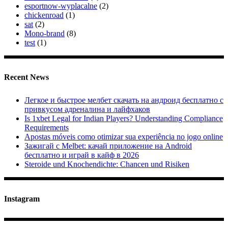
esportnow-wyplacalne
(2)
chickenroad
(1)
sat
(2)
Mono-brand
(8)
test
(1)
Recent News
Легкое и быстрое мелбет скачать на андроид бесплатно с
привкусом адреналина и лайфхаков
Is 1xbet Legal for Indian Players? Understanding Compliance
Requirements
Apostas móveis como otimizar sua experiência no jogo online
Зажигай с Melbet: качай приложение на Android
бесплатно и играй в кайф в 2026
Steroide und Knochendichte: Chancen und Risiken
Instagram