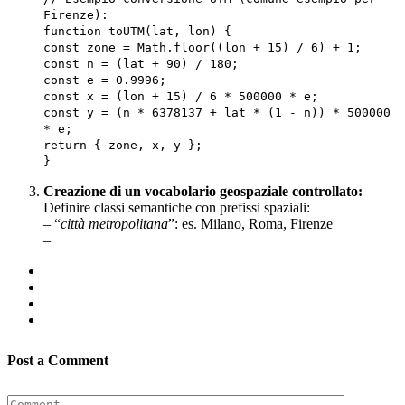
Firenze):
function toUTM(lat, lon) {
const zone = Math.floor((lon + 15) / 6) + 1;
const n = (lat + 90) / 180;
const e = 0.9996;
const x = (lon + 15) / 6 * 500000 * e;
const y = (n * 6378137 + lat * (1 - n)) * 500000
* e;
return { zone, x, y };
}
Creazione di un vocabolario geospaziale controllato:
Definire classi semantiche con prefissi spaziali:
– “
città metropolitana
”: es. Milano, Roma, Firenze
–
Post a Comment