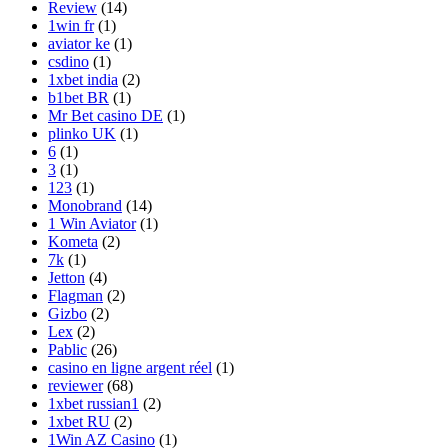
Review
(14)
1win fr
(1)
aviator ke
(1)
csdino
(1)
1xbet india
(2)
b1bet BR
(1)
Mr Bet casino DE
(1)
plinko UK
(1)
6
(1)
3
(1)
123
(1)
Monobrand
(14)
1 Win Aviator
(1)
Kometa
(2)
7k
(1)
Jetton
(4)
Flagman
(2)
Gizbo
(2)
Lex
(2)
Pablic
(26)
casino en ligne argent réel
(1)
reviewer
(68)
1xbet russian1
(2)
1xbet RU
(2)
1Win AZ Casino
(1)