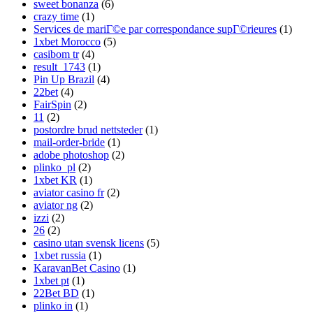
sweet bonanza
(6)
crazy time
(1)
Services de mariГ©e par correspondance supГ©rieures
(1)
1xbet Morocco
(5)
casibom tr
(4)
result_1743
(1)
Pin Up Brazil
(4)
22bet
(4)
FairSpin
(2)
11
(2)
postordre brud nettsteder
(1)
mail-order-bride
(1)
adobe photoshop
(2)
plinko_pl
(2)
1xbet KR
(1)
aviator casino fr
(2)
aviator ng
(2)
izzi
(2)
26
(2)
casino utan svensk licens
(5)
1xbet russia
(1)
KaravanBet Casino
(1)
1xbet pt
(1)
22Bet BD
(1)
plinko in
(1)