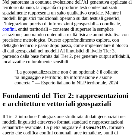
Nel panorama in continua evoluzione dell’AI generativa applicata al
territorio italiano, la capacità di produrre testi contestualizzati
spazialmente rappresenta un salto qualitativo cruciale. Mentre i
modelli linguistici tradizionali operano su dati testuali generici,
l’integrazione precisa di informazioni geospaziali – coordinate,
confini
, entità territoriali – consente di superare la semplice
astrazione, ancorando contenuti a realtà fisica e amministrativa con
precisione metrologica. Questo approfondimento esplora, con
dettaglio tecnico e passo dopo passo, come implementare il blocco
di dati geospaziali nei modelli AI linguistici di livello Tier 3,
partendo dalla base fornita dal Tier 2, per generare output affidabili,
localizzati e culturalmente sensibili.
“La geospatializzazione non è un optional: è il collante
tra linguaggio e territorio, tra informazione e azione
concreta.” — Esperto italiano in NLP territoriale, 2024
Fondamenti del Tier 2: rappresentazioni
e architetture vettoriali geospaziali
Il Tier 2 introduce l’integrazione strutturata di dati geospaziali nei
modelli linguistici attraverso formati standard e rappresentazioni
semantiche avanzate. La pietra angolare è il
GeoJSON
, formato
aperto che codifica confini comunali, aree tematiche, punti di