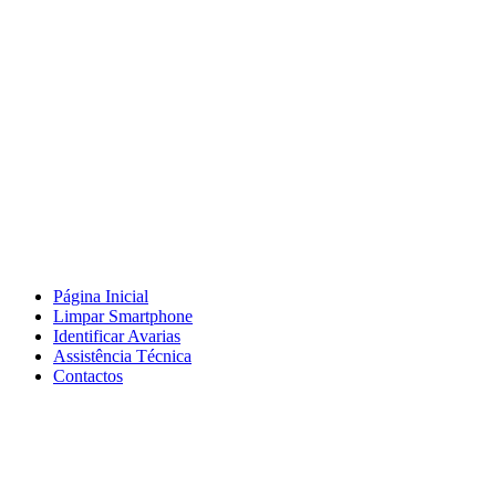
Página Inicial
Limpar Smartphone
Identificar Avarias
Assistência Técnica
Contactos