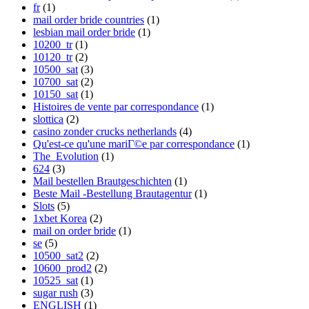
fr
(1)
mail order bride countries
(1)
lesbian mail order bride
(1)
10200_tr
(1)
10120_tr
(2)
10500_sat
(3)
10700_sat
(2)
10150_sat
(1)
Histoires de vente par correspondance
(1)
slottica
(2)
casino zonder crucks netherlands
(4)
Qu'est-ce qu'une mariГ©e par correspondance
(1)
The_Evolution
(1)
624
(3)
Mail bestellen Brautgeschichten
(1)
Beste Mail -Bestellung Brautagentur
(1)
Slots
(5)
1xbet Korea
(2)
mail on order bride
(1)
se
(5)
10500_sat2
(2)
10600_prod2
(2)
10525_sat
(1)
sugar rush
(3)
ENGLISH
(1)