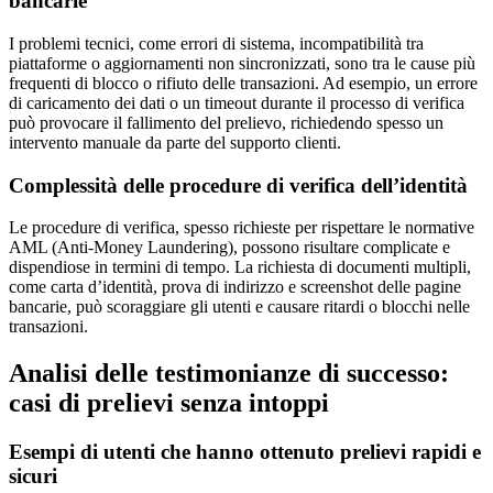
bancarie
I problemi tecnici, come errori di sistema, incompatibilità tra
piattaforme o aggiornamenti non sincronizzati, sono tra le cause più
frequenti di blocco o rifiuto delle transazioni. Ad esempio, un errore
di caricamento dei dati o un timeout durante il processo di verifica
può provocare il fallimento del prelievo, richiedendo spesso un
intervento manuale da parte del supporto clienti.
Complessità delle procedure di verifica dell’identità
Le procedure di verifica, spesso richieste per rispettare le normative
AML (Anti-Money Laundering), possono risultare complicate e
dispendiose in termini di tempo. La richiesta di documenti multipli,
come carta d’identità, prova di indirizzo e screenshot delle pagine
bancarie, può scoraggiare gli utenti e causare ritardi o blocchi nelle
transazioni.
Analisi delle testimonianze di successo:
casi di prelievi senza intoppi
Esempi di utenti che hanno ottenuto prelievi rapidi e
sicuri