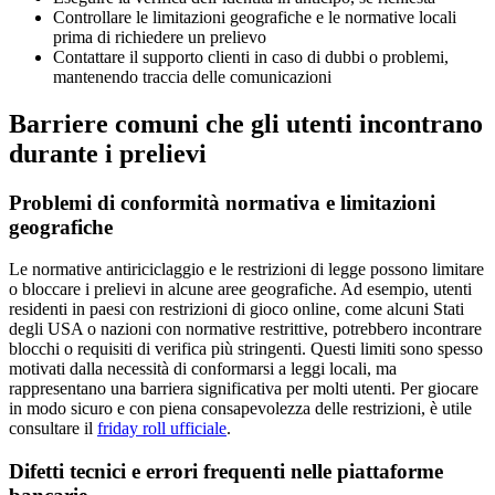
Controllare le limitazioni geografiche e le normative locali
prima di richiedere un prelievo
Contattare il supporto clienti in caso di dubbi o problemi,
mantenendo traccia delle comunicazioni
Barriere comuni che gli utenti incontrano
durante i prelievi
Problemi di conformità normativa e limitazioni
geografiche
Le normative antiriciclaggio e le restrizioni di legge possono limitare
o bloccare i prelievi in alcune aree geografiche. Ad esempio, utenti
residenti in paesi con restrizioni di gioco online, come alcuni Stati
degli USA o nazioni con normative restrittive, potrebbero incontrare
blocchi o requisiti di verifica più stringenti. Questi limiti sono spesso
motivati dalla necessità di conformarsi a leggi locali, ma
rappresentano una barriera significativa per molti utenti. Per giocare
in modo sicuro e con piena consapevolezza delle restrizioni, è utile
consultare il
friday roll ufficiale
.
Difetti tecnici e errori frequenti nelle piattaforme