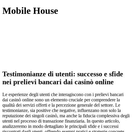
Mobile House
Testimonianze di utenti: successo e sfide
nei prelievi bancari dai casinò online
Le esperienze degli utenti che interagiscono con i prelievi bancari
dai casinò online sono un elemento cruciale per comprendere la
qualità dei servizi offerti e la percezione generale del settore. Le
testimonianze, sia positive che negative, influenzano non solo la
reputazione dei singoli casinò, ma anche la fiducia complessiva degli
utenti nel processo di transazione finanziaria. In questo articolo,
analizzeremo in modo dettagliato le principali sfide e i successi
riscontrati dagli utenti, offrendo esempi pratici e strategie concrete