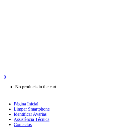
0
No products in the cart.
Página Inicial
Limpar Smartphone
Identificar Avarias
Assistência Técnica
Contactos