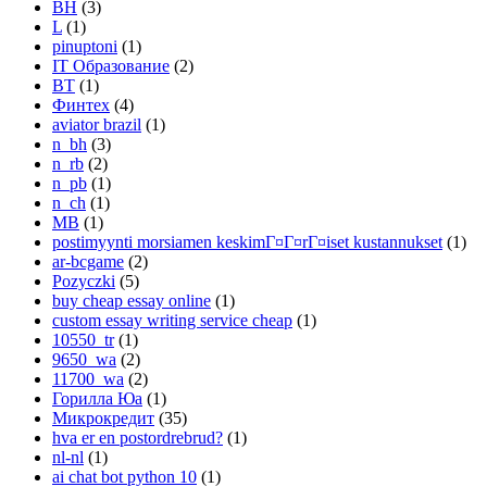
BH
(3)
L
(1)
pinuptoni
(1)
IT Образование
(2)
BT
(1)
Финтех
(4)
aviator brazil
(1)
n_bh
(3)
n_rb
(2)
n_pb
(1)
n_ch
(1)
MB
(1)
postimyynti morsiamen keskimГ¤Г¤rГ¤iset kustannukset
(1)
ar-bcgame
(2)
Pozyczki
(5)
buy cheap essay online
(1)
custom essay writing service cheap
(1)
10550_tr
(1)
9650_wa
(2)
11700_wa
(2)
Горилла Юа
(1)
Микрокредит
(35)
hva er en postordrebrud?
(1)
nl-nl
(1)
ai chat bot python 10
(1)