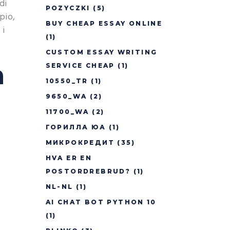
di
POZYCZKI
(5)
pio,
BUY CHEAP ESSAY ONLINE
 i
(1)
CUSTOM ESSAY WRITING
a
SERVICE CHEAP
(1)
10550_TR
(1)
9650_WA
(2)
11700_WA
(2)
ГОРИЛЛА ЮА
(1)
МИКРОКРЕДИТ
(35)
HVA ER EN
POSTORDREBRUD?
(1)
NL-NL
(1)
AI CHAT BOT PYTHON 10
(1)