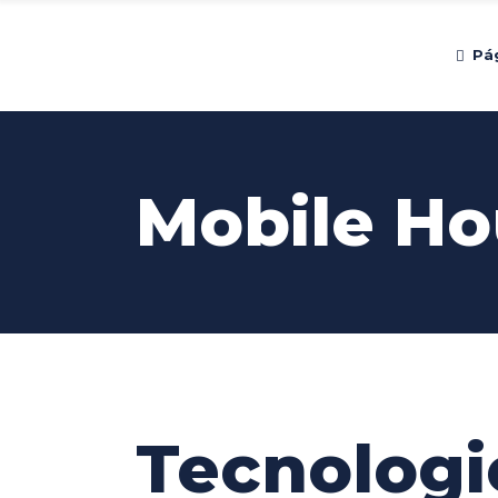
Pág
Mobile Ho
Tecnologi