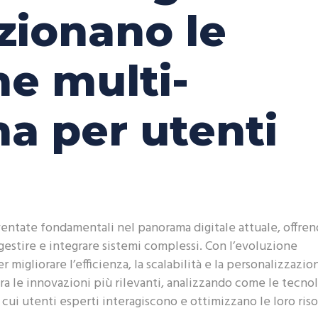
zionano le
me multi-
a per utenti
entate fondamentali nel panorama digitale attuale, offre
 gestire e integrare sistemi complessi. Con l’evoluzione
igliorare l’efficienza, la scalabilità e la personalizzazio
ra le innovazioni più rilevanti, analizzando come le tecno
ui utenti esperti interagiscono e ottimizzano le loro riso