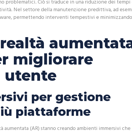
o problematici. Ciò si traduce in una riduzione dei tempi 
tività. Nel settore della manutenzione predittiva, ad esem
rdware, permettendo interventi tempestivi e minimizzando
 realtà aumentat
er migliorare
e utente
sivi per gestione
più piattaforme
ealtà aumentata (AR) stanno creando ambienti immersivi che