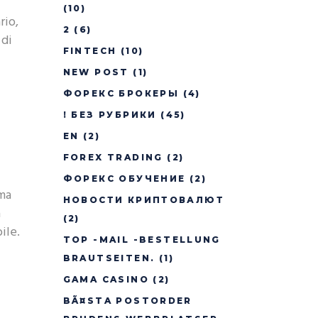
(10)
rio,
2
(6)
 di
FINTECH
(10)
NEW POST
(1)
ФОРЕКС БРОКЕРЫ
(4)
! БЕЗ РУБРИКИ
(45)
EN
(2)
FOREX TRADING
(2)
ФОРЕКС ОБУЧЕНИЕ
(2)
rma
НОВОСТИ КРИПТОВАЛЮТ
a
(2)
ile.
TOP -MAIL -BESTELLUNG
BRAUTSEITEN.
(1)
GAMA CASINO
(2)
BÃ¤STA POSTORDER