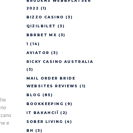
BRUDENS WEBBPLATSER
2022
(1)
BIZZO CASINO
(3)
QIZILBILET
(3)
BBRBET MX
(3)
1
(14)
AVIATOR
(3)
RICKY CASINO AUSTRALIA
(3)
MAIL ORDER BRIDE
WEBSITES REVIEWS
(1)
BLOG
(85)
lle
BOOKKEEPING
(9)
ono
IT ВАКАНСІЇ
(2)
izzano
one e
SOBER LIVING
(4)
BH
(3)