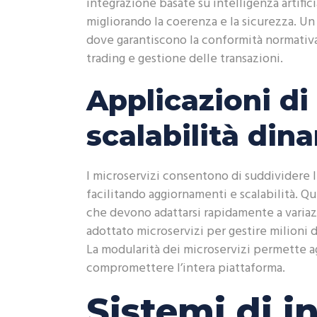
integrazione basate su intelligenza artific
migliorando la coerenza e la sicurezza. Un
dove garantiscono la conformità normativa e 
trading e gestione delle transazioni.
Applicazioni di
scalabilità din
I microservizi consentono di suddividere
facilitando aggiornamenti e scalabilità. Q
che devono adattarsi rapidamente a variazi
adottato microservizi per gestire milioni d
La modularità dei microservizi permette ag
compromettere l’intera piattaforma.
Sistemi di i