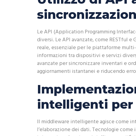
sincronizzazio
Le API (Application Programming Interface
diversi. Le API avanzate, come RESTful e
reale, essenziale per le piattaforme mul
informazioni tra dispositivi e servizi div
avanzate per sincronizzare inventari e ord
aggiornamenti istantanei e riducendo error
Implementazio
intelligenti pe
Il middleware intelligente agisce come inte
l’elaborazione dei dati. Tecnologie come 