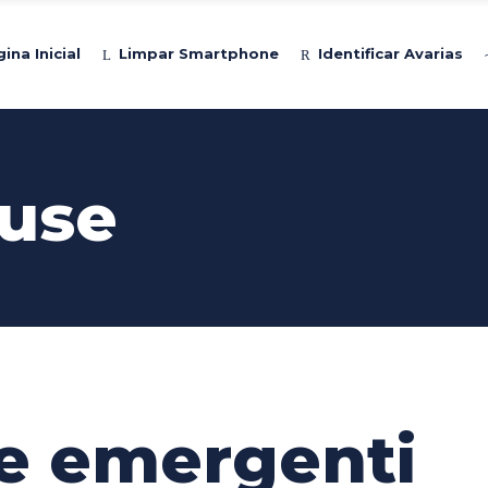
ina Inicial
Limpar Smartphone
Identificar Avarias
use
e emergenti