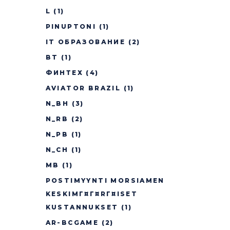
L
(1)
PINUPTONI
(1)
IT ОБРАЗОВАНИЕ
(2)
BT
(1)
ФИНТЕХ
(4)
AVIATOR BRAZIL
(1)
N_BH
(3)
N_RB
(2)
N_PB
(1)
N_CH
(1)
MB
(1)
POSTIMYYNTI MORSIAMEN
KESKIMГ¤Г¤RГ¤ISET
KUSTANNUKSET
(1)
AR-BCGAME
(2)