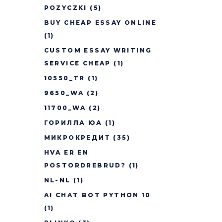
POZYCZKI
(5)
BUY CHEAP ESSAY ONLINE
(1)
CUSTOM ESSAY WRITING
SERVICE CHEAP
(1)
10550_TR
(1)
9650_WA
(2)
11700_WA
(2)
ГОРИЛЛА ЮА
(1)
МИКРОКРЕДИТ
(35)
HVA ER EN
POSTORDREBRUD?
(1)
NL-NL
(1)
AI CHAT BOT PYTHON 10
(1)