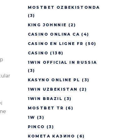
MOSTBET OZBEKISTONDA
(3)
KING JOHNNIE
(2)
CASINO ONLINA CA
(4)
CASINO EN LIGNE FR
(50)
CASINO
(138)
ep
1WIN OFFICIAL IN RUSSIA
(3)
cular
KASYNO ONLINE PL
(3)
1WIN UZBEKISTAN
(2)
1WIN BRAZIL
(3)
yi
MOSTBET TR
(6)
ane
1W
(3)
PINCO
(3)
КОМЕТА КАЗИНО
(6)