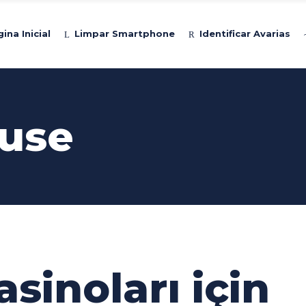
ina Inicial
Limpar Smartphone
Identificar Avarias
use
asinoları için