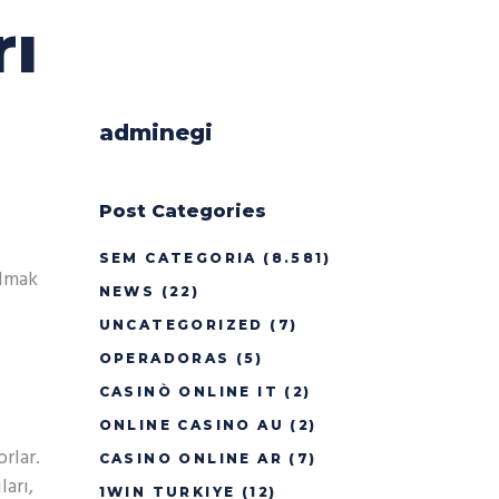
rı
adminegi
Post Categories
SEM CATEGORIA
(8.581)
almak
NEWS
(22)
UNCATEGORIZED
(7)
OPERADORAS
(5)
CASINÒ ONLINE IT
(2)
ONLINE CASINO AU
(2)
rlar.
CASINO ONLINE AR
(7)
ları,
1WIN TURKIYE
(12)