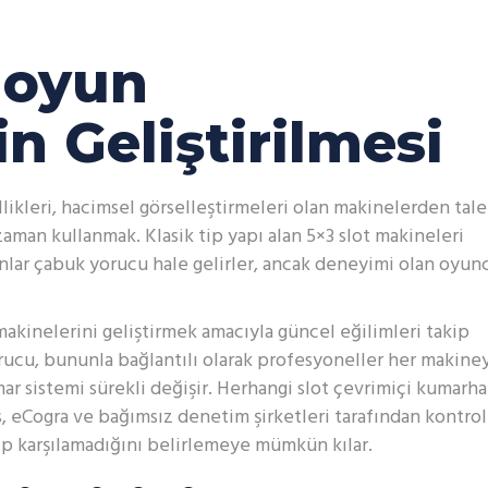
n oyun
n Geliştirilmesi
likleri, hacimsel görselleştirmeleri olan makinelerden tal
k zaman kullanmak. Klasik tip yapı alan 5×3 slot makineleri
yanlar çabuk yorucu hale gelirler, ancak deneyimi olan oyun
makinelerini geliştirmek amacıyla güncel eğilimleri takip
ucu, bununla bağlantılı olarak profesyoneller her makine
mar sistemi sürekli değişir. Herhangi slot çevrimiçi kumarh
, eCogra ve bağımsız denetim şirketleri tarafından kontrol
layıp karşılamadığını belirlemeye mümkün kılar.