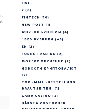
(10)
2
(6)
r.
FINTECH
(10)
us
NEW POST
(1)
t
ФОРЕКС БРОКЕРЫ
(4)
! БЕЗ РУБРИКИ
(45)
EN
(2)
FOREX TRADING
(2)
ФОРЕКС ОБУЧЕНИЕ
(2)
НОВОСТИ КРИПТОВАЛЮТ
(2)
TOP -MAIL -BESTELLUNG
BRAUTSEITEN.
(1)
GAMA CASINO
(2)
BÃ¤STA POSTORDER