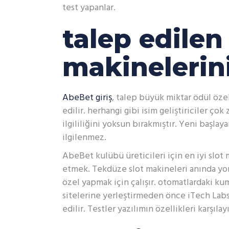
test yapanlar.
talep edile
makinelerini
AbeBet giriş
, talep büyük miktar ödül özel
edilir. herhangi gibi isim geliştiriciler ço
ilgililiğini yoksun bırakmıştır. Yeni başla
ilgilenmez.
AbeBet kulübü üreticileri için en iyi slot 
etmek. Tekdüze slot makineleri anında yor
özel yapmak için çalışır. otomatlardaki ku
sitelerine yerleştirmeden önce iTech Labs
edilir. Testler yazılımın özellikleri karşı