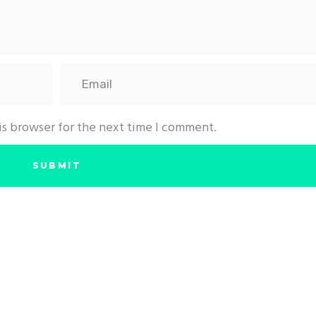
is browser for the next time I comment.